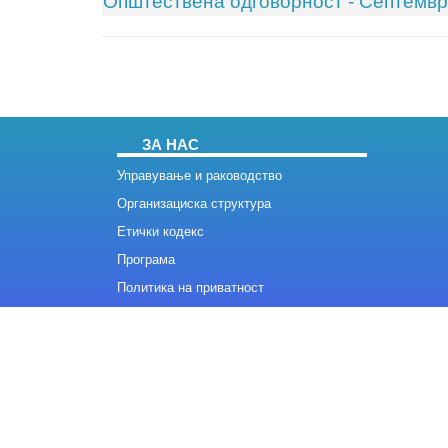
Општествена одговорност - Септемвр
ЗА НАС
Управување и раководство
Организациска структура
Етички кодекс
Програма
Политика на приватност