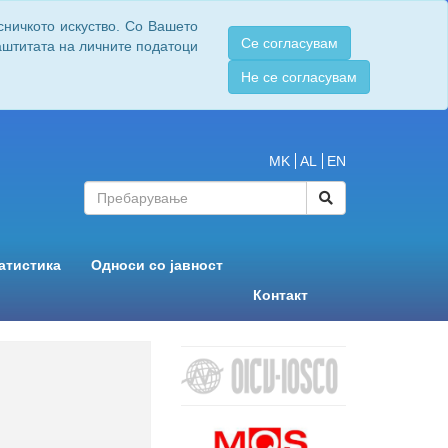
сничкото искуство. Со Вашето
Се согласувам
заштитата на личните податоци
Не се согласувам
MK
AL
EN
атистика
Односи со јавност
Контакт