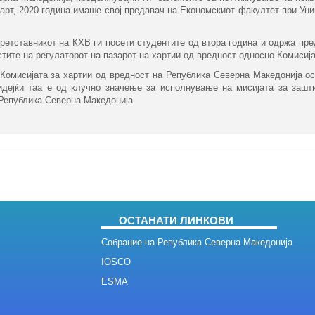
арт, 2020 година имаше свој предавач на Економскиот факултет при Уни
претставникот на КХВ ги посети студентите од втора година и одржа пр
стите на регулаторот на пазарот на хартии од вредност односно Комисија
Комисијата за хартии од вредност на Република Северна Македонија ос
дејќи таа е од клучно значење за исполнување на мисијата за зашти
 Република Северна Македонија.
ОСТАНАТИ ЛИНКОВИ
Собрание на Република Северна Македонија
IOSCO
ESMA