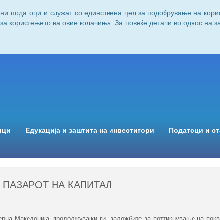
чни податоци и служат со единствена цел за подобрување на кори
 за користењето на овие колачиња. За повеќе детали во однос на 
ици
Едукација и заштита на инвеститори
Податоци и ст
А ПАЗАРОТ НА КАПИТАЛ
ерна Македонија, продолжувајки ги заложбите за поттикнување на пок