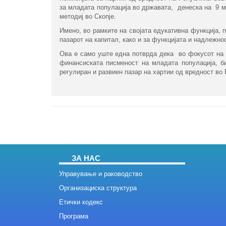
за младата популација во државата, денеска на 9 м
методиј во Скопје.
Имено, во рамките на својата едукативна функција, 
пазарот на капитал, како и за функцијата и надлежно
Ова е само уште една потврда дека во фокусот на 
финансиската писменост на младата популација, би
регулиран и развиен пазар на хартии од вредност во
ЗА НАС
Управување и раководство
Организациска структура
Етички кодекс
Програма