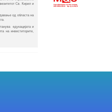
везитетот Св. Кирил и
едавање од областа на
та.
танува едукацијата и
та на инвеститорите,