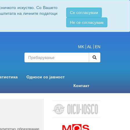
сничкото искуство. Со Вашето
Се согласувам
заштитата на личните податоци
Не се согласувам
MK
AL
EN
атистика
Односи со јавност
Контакт
валитетно образование