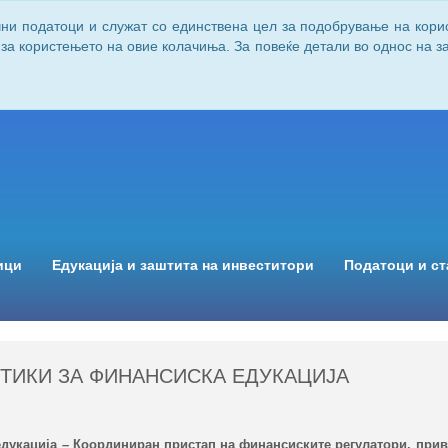
чни податоци и служат со единствена цел за подобрување на кори
 за користењето на овие колачиња. За повеќе детали во однос на 
ици
Едукација и заштита на инвеститори
Податоци и ст
КТИКИ ЗА ФИНАНСИСКА ЕДУКАЦИЈА
едукација – Координиран пристап на финансиските регулатори, прив