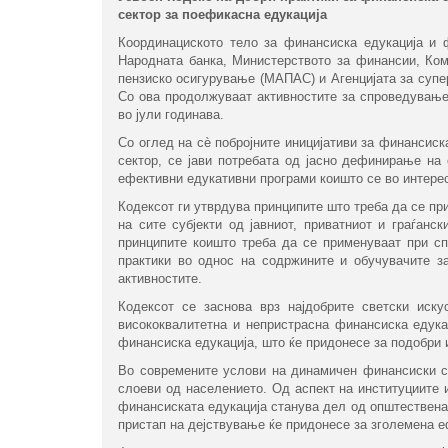
сектор за поефикасна едукација
Координациското тело за финансиска едукација и 
Народната банка, Министерството за финансии, Ком
пензиско осигурување (МАПАС) и Агенцијата за супер
Со ова продолжуваат активностите за спроведување 
во јули годинава.
Со оглед на сѐ побројните иницијативи за финансиска 
сектор, се јави потребата од јасно дефинирање на
ефективни едукативни програми коишто се во интере
Кодексот ги утврдува принципите што треба да се пр
на сите субјекти од јавниот, приватниот и граѓанс
принципите коишто треба да се применуваат при сп
практики во однос на содржините и обучувачите з
активностите.
Кодексот се заснова врз најдобрите светски ис
висококвалитетна и непристрасна финансиска едукац
финансиска едукација, што ќе придонесе за подобри 
Во современите услови на динамичен финансиски си
слоеви од населението. Од аспект на институциите и
финансиската едукација станува дел од општественат
пристап на дејствување ќе придонесе за зголемена 