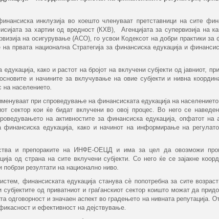
финансиска инклузија во коешто членуваат претставници на сите фин
исијата за хартии од вредност (КХВ), Агенцијата за супервизија на к
визија на осигурување (АСО), го усвои Кодексот на добри практики за 
на првата национална Стратегија за финансиска едукација и финансис
едукација, како и растот на бројот на вклучени субјекти од јавниот, пр
 основите и начините за вклучување на овие субјекти и нивна координ
с на населението.
именуваат при спроведување на финансиската едукација на населението 
киот сектор кои ќе бидат вклучени во овој процес. Во него се наведе
роведувањето на активностите за финансиска едукација, опфатот на а
а финансиска едукација, како и начинот на информирање на регулат
куства и препораките на ИНФЕ-ОЕЦД и има за цел да овозможи про
ија од страна на сите вклучени субјекти. Со него ќе се зајакне коор
и побрзи резултати на национално ниво.
стем, финансиската едукација станува сѐ попотребна за сите возрасти
 субјектите од приватниот и граѓанскиот сектор коишто можат да придо
а одговорност и значаен аспект во градењето на нивната репутација. О
ефикасност и ефективност на дејствување.