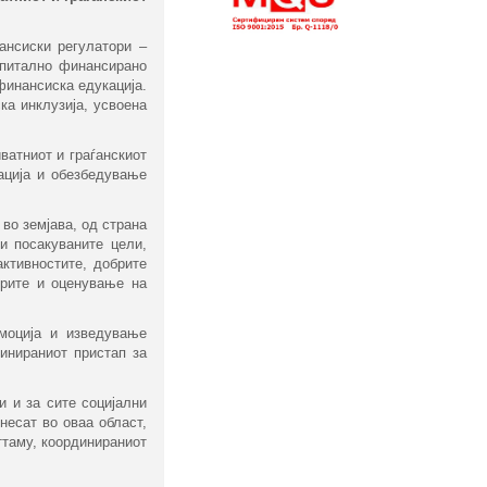
ансиски регулатори –
апитално финансирано
финансиска едукација.
ка инклузија, усвоена
иватниот и граѓанскиот
ација и обезбедување
во земјава, од страна
ни посакуваните цели,
ктивностите, добрите
орите и оценување на
моција и изведување
динираниот пристап за
 и за сите социјални
несат во оваа област,
ттаму, координираниот