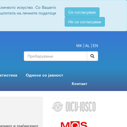
сничкото искуство. Со Вашето
Се согласувам
заштитата на личните податоци
Не се согласувам
MK
AL
EN
атистика
Односи со јавност
Контакт
атниот и граѓанскиот