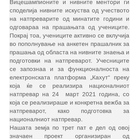
Вицешампионите и нивните ментори ги
споделија нивните искуства од учеството
на натпреварите од минатите години и
одговараа на прашањата од учениците.
Покрај тоа, учениците активно се вклучија
во пополнување на анкетен прашалник за
прашања од областа на нивните знаења и
подготовки на натпреварот. Учесниците
се запознаа и за функционалноста на
електронската платформа „Кахут“ преку
која ќе се реализира националниот
натпревар на 24 март 2021 година, со
која се реализираше и конкретна вежба за
натпреварот, како подготовка за
националниот натпревар.
Нашата земја по трет пат е дел од овој
значаен проект организиран од