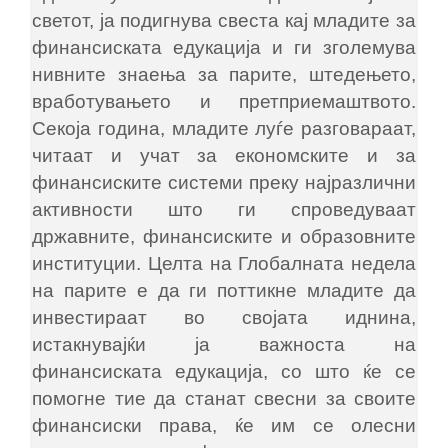
светот, ја подигнува свеста кај младите за
финансиската едукација и ги зголемува
нивните знаења за парите, штедењето,
вработувањето и претприемаштвото.
Секоја година, младите луѓе разговараат,
читаат и учат за економските и за
финансиските системи преку најразлични
активности што ги спроведуваат
државните, финансиските и образовните
институции. Целта на Глобалната недела
на парите е да ги поттикне младите да
инвестираат во својата иднина,
истакнувајќи ја важноста на
финансиската едукација, со што ќе се
помогне тие да станат свесни за своите
финансиски права, ќе им се олесни