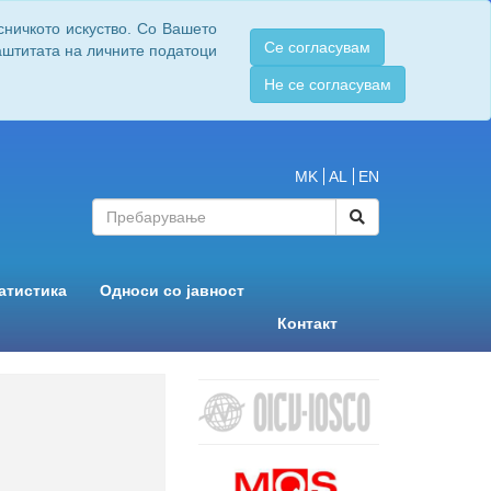
сничкото искуство. Со Вашето
Се согласувам
заштитата на личните податоци
Не се согласувам
MK
AL
EN
атистика
Односи со јавност
Контакт