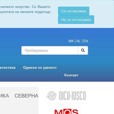
сничкото искуство. Со Вашето
Се согласувам
заштитата на личните податоци
Не се согласувам
MK
AL
EN
атистика
Односи со јавност
Контакт
ИКА СЕВЕРНА