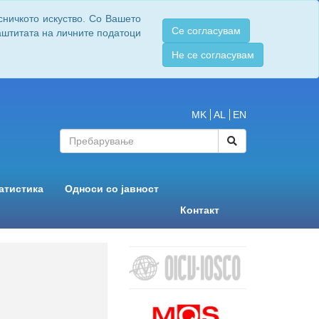
сничкото искуство. Со Вашето
Се согласувам
заштитата на личните податоци
Не се согласувам
MK
AL
EN
атистика
Односи со јавност
Контакт