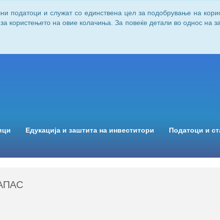
чни податоци и служат со единствена цел за подобрување на кори
 за користењето на овие колачиња. За повеќе детали во однос на 
ици
Едукација и заштита на инвеститори
Податоци и ст
АПАС