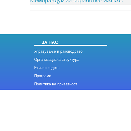
Меморандум за соработка-МАПАС
ЗА НАС
Управување и раководство
Организациска структура
Етички кодекс
Програма
Политика на приватност