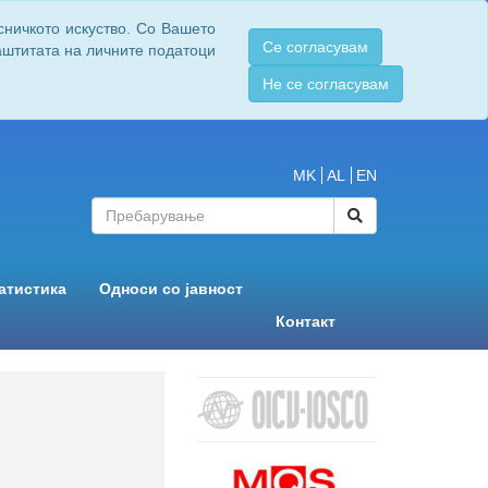
сничкото искуство. Со Вашето
Се согласувам
заштитата на личните податоци
Не се согласувам
MK
AL
EN
атистика
Односи со јавност
Контакт