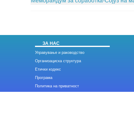
Меморандум за соработка-Сојуз на 
ЗА НАС
Управување и раководство
Организациска структура
Етички кодекс
Програма
Политика на приватност