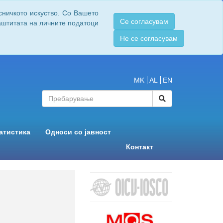
сничкото искуство. Со Вашето
Се согласувам
заштитата на личните податоци
Не се согласувам
MK
AL
EN
атистика
Односи со јавност
Контакт