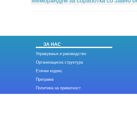
Меморандум за соработка со Јавно о
ЗА НАС
Управување и раководство
Организациска структура
Етички кодекс
Програма
Политика на приватност