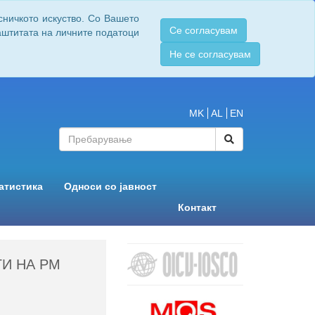
сничкото искуство. Со Вашето
Се согласувам
заштитата на личните податоци
Не се согласувам
MK
AL
EN
атистика
Односи со јавност
Контакт
И НА РМ