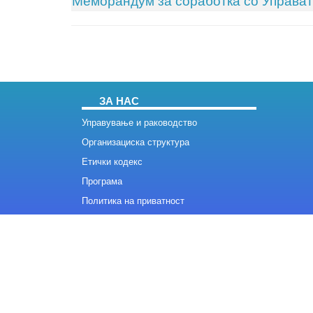
Меморандум за соработка со Управат
ЗА НАС
Управување и раководство
Организациска структура
Етички кодекс
Програма
Политика на приватност