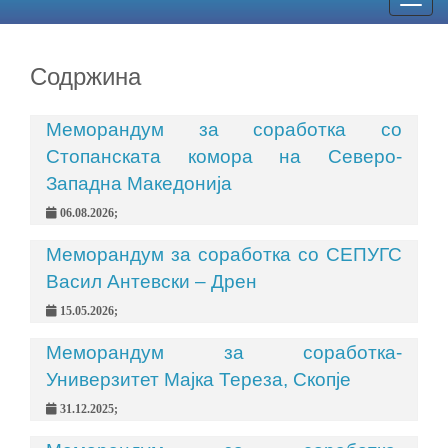
Togg
navig
Содржина
Меморандум за соработка со
Стопанската комора на Северо-
Западна Македонија
06.08.2026;
Меморандум за соработка со СЕПУГС
Васил Антевски – Дрен
15.05.2026;
Меморандум за соработка-
Универзитет Мајка Тереза, Скопје
31.12.2025;