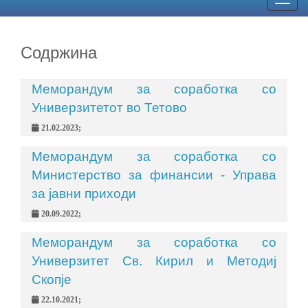
Togg
navig
Содржина
Меморандум за соработка со
Универзитетот во Тетово
21.02.2023;
Меморандум за соработка со
Министерство за финансии - Управа
за јавни приходи
20.09.2022;
Меморандум за соработка со
Универзитет Св. Кирил и Методиј
Скопје
22.10.2021;