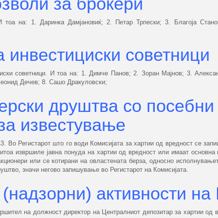
зволи за брокери
 тоа на: 1. Даринка Дамјановиќ; 2. Петар Трпески; 3. Благоја Стано
а инвестициски советници
ски советници. И тоа на: 1. Димче Панов; 2. Зоран Мајнов; 3. Алекса
 Леонид Дечев; 8. Сашо Дракуловски;
ерски друштва со посебни
за известување
43. Во Регистарот што го води Комисијата за хартии од вредност се зап
ритоа извршиле јавна понуда на хартии од вредност или имаат основна 
кционери или се котирани на овластената берза, односно исполнувањет
уштво, значи негово запишување во Регистарот на Комисијата.
(надзорни) активности на
вршител на должност директор на Централниот депозитар за хартии од 