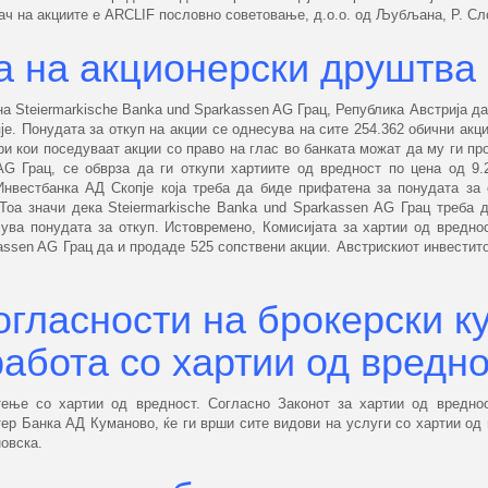
ач на акциите е ARCLIF пословно советовање, д.о.о. од Љубљана, Р. Сл
 на акционерски друштва
на Steiermarkische Banka und Sparkassen AG Грац, Република Австрија да
е. Понудата за откуп на акции се однесува на сите 254.362 обични акци
ри кои поседуваат акции со право на глас во банката можат да му ги пр
AG Грац, се обврза да ги откупи хартиите од вредност по цена од 9.
нвестбанка АД Скопје која треба да биде прифатена за понудата за 
 Тоа значи дека Steiermarkische Banka und Sparkassen AG Грац треба 
сува понудата за откуп. Истовремено, Комисијата за хартии од вредн
kassen AG Грац да и продаде 525 сопствени акции. Австрискиот инвестито
огласности на брокерски ку
работа со хартии од вредн
ење со хартии од вредност. Согласно Законот за хартии од вреднос
атер Банка АД Куманово, ќе ги врши сите видови на услуги со хартии од 
овска.