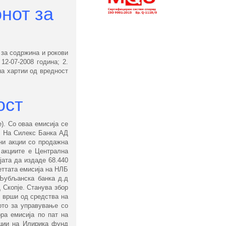
нот за
 за содржина и рокови
2-07-2008 година; 2.
а хартии од вредност
ост
). Со оваа емисија се
и. На Силекс Банка АД
чни акции со продажна
 акциите е Централна
јата да издаде 68.440
еттата емисија на НЛБ
 Љубљанска банка д.д
 Скопје. Станува збор
е врши од средства на
ото за управување со
ра емисија по пат на
кции на Илирика фунд