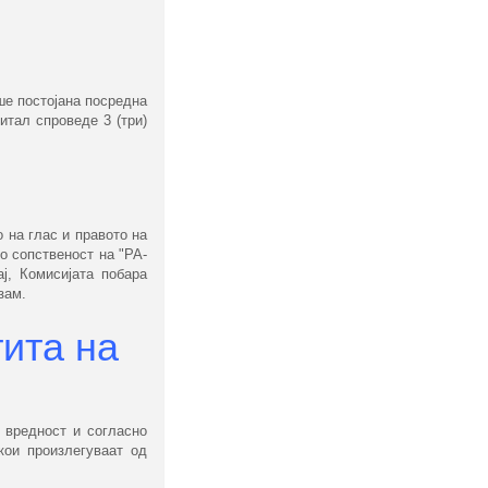
ше постојана посредна
итал спроведе 3 (три)
 на глас и правото на
о сопственост на "РА-
ј, Комисијата побара
зам.
ита на
д вредност и согласно
кои произлегуваат од