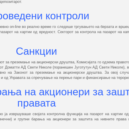
депозитарот.
роведени контроли
дневно оn-line во реално време го следеше тргувањето на берзата и врше
азарот на хартии од вредност. Секторот за контрола на пазарот на кап
Санкции
от за преземање на акционерски друштва, Комисијата го одзема правото
от Доматти АД Свети Николе (поранешен Југотутун АД Свети Николе), в
вно на Законот за преземање на акционерски друштва. За овој случа
и и од Управата за спречување на перење пари и финансирање на терори
рања на акционери за зашт
правата
но ја извршуваше својата контролна функција на пазарот на хартии о
нечни) и групни барања на акционери за заштита на нивните права 