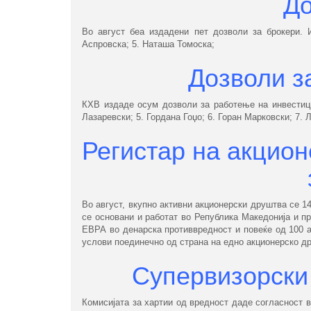
До
Во август беа издадени пет дозволи за брокери. И
Аспровска; 5. Наташа Томоска;
Дозволи з
КХВ издаде осум дозволи за работење на инвестици
Лазаревски; 5. Гордана Гоџо; 6. Горан Марковски; 7.
Регистар на акцион
Во август, вкупно активни акционерски друштва се 1
се основани и работат во Република Македонија и п
ЕВРА во денарска противвредност и повеќе од 100 а
услови поединечно од страна на едно акционерско др
Супервизорски 
Комисијата за хартии од вредност даде согласност 