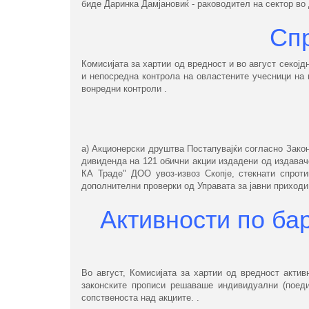
биде Даринка Дамјановиќ - раководител на сектор во 
Сп
Комисијата за хартии од вредност и во август секој
и непосредна контрола на овластените учесници на п
вонредни контроли .
а) Акционерски друштва Постапувајќи согласно Закон
дивиденда на 121 обични акции издадени од издавач
КА Траде" ДОО увоз-извоз Скопје, стекнати спроти
дополнителни проверки од Управата за јавни приход
Активности по ба
Во август, Комисијата за хартии од вредност актив
законските прописи решаваше индивидуални (поеди
сопственоста над акциите. .