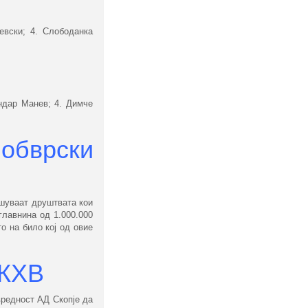
евски; 4. Слободанка
ндар Манев; 4. Димче
 обврски
ишуваат друштвата кои
главнина од 1.000.000
о на било кој од овие
 КХВ
вредност АД Скопје да