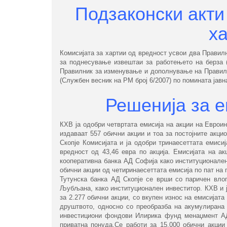
Подзаконски акти
ха
Комисијата за хартии од вредност усвои два Правил
за поднесување извештаи за работењето на берза (
Правилник за изменување и дополнување на Правилн
(Службен весник на РМ број 6/2007) по помината јавн
Решенија за е
КХВ ја одобри четвртата емисија на акции на Еврои
издаваат 557 обични акции и тоа за постојните акц
Скопје Комисијата и ја одобри тринаесеттата емиси
вредност од 43,46 евра по акција. Емисијата на а
кооперативна банка АД Софија како институционален
обични акции од четиринаесеттата емисија по пат на
Тутунска банка АД Скопје се врши со паричен вло
Љубљана, како институционален инвеститор. КХВ и ј
за 2.277 обични акции, со вкупен износ на емисијат
друштвото, односно со преобразба на акумулирана 
инвестициони фондови Илирика фунд менаџмент АД 
приватна понуда.Се работи за 15.000 обични акции