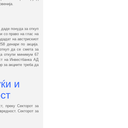
овенија.
 даде понуда за откуп
и со право на глас на
одадат на австрискиот
258 денари по акција.
откуп да се смета за
да откупи минимум 67
ост на Инвестбанка АД
р за акциите треба да
ќи и
ост
т, преку Секторот за
вредност. Секторот за