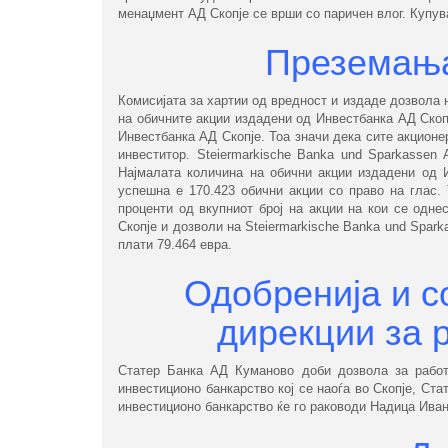
менаџмент АД Скопје се врши со паричен влог. Купув
Преземања
Комисијата за хартии од вредност и издаде дозвола 
на обичните акции издадени од Инвестбанка АД Скопј
Инвестбанка АД Скопје. Тоа значи дека сите акционе
инвеститор. Steiermarkische Banka und Sparkassen 
Најмалата количина на обични акции издадени од И
успешна е 170.423 обични акции со право на глас.
проценти од вкупниот број на акции на кои се одне
Скопје и дозволи на Steiermarkische Banka und Spar
плати 79.464 евра.
Одобренија и с
дирекции за 
Статер Банка АД Куманово доби дозвола за работ
инвестиционо банкарство кој се наоѓа во Скопје, Ст
инвестиционо банкарство ќе го раководи Надица Иван