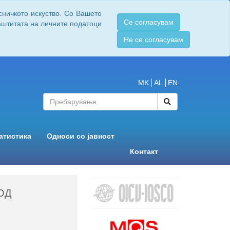
сничкото искуство. Со Вашето
Се согласувам
заштитата на личните податоци
Не се согласувам
MK
AL
EN
атистика
Односи со јавност
Контакт
ОД