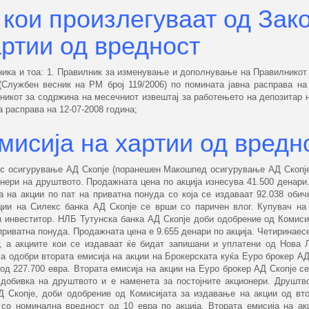
 кои произлегуваат од Зако
ртии од вредност
ника и тоа: 1. Правилник за изменување и дополнување на Правилникот
Службен весник на РМ број 119/2006) по помината јавна расправа на 1
икот за содржина на месечниот извештај за работењето на депозитар н
а расправа на 12-07-2008 година;
мисиja на хартии од вредн
нс осигурување АД Скопје (поранешен Макошпед осигурување АД Скопје
ионери на друштвото. Продажната цена по акција изнесува 41.500 денар
ја на акции по пат на приватна понуда со која се издаваат 92.038 оби
кции на Силекс банка АД Скопје се врши со паричен влог. Купувач на
 инвеститор. НЛБ Тутунска банка АД Скопје доби одобрение од Комиси
 приватна понуда. Продажната цена е 9.655 денари по акција. Четиринаес
г, а акциите кои се издаваат ќе бидат запишани и уплатени од Нова
а одобри втората емисија на акции на Брокерската куќа Еуро брокер АД
а од 227.700 евра. Втората емисија на акции на Еуро брокер АД Скопје с
добивка на друштвотo и е наменета за постојните акционери. Друштв
Скопје, доби одобрение од Комисијата за издавање на акции од вто
 со номинална вредност од 10 евра по акција. Втората емисија на а