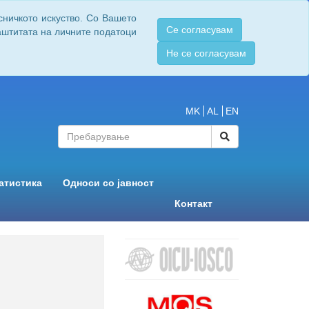
сничкото искуство. Со Вашето
Се согласувам
заштитата на личните податоци
Не се согласувам
MK
AL
EN
атистика
Односи со јавност
Контакт