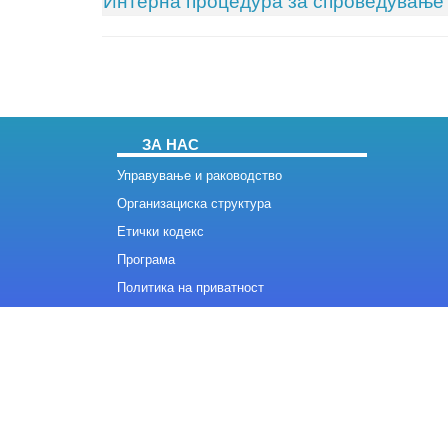
Интерна процедура за спроведување 
ЗА НАС
Управување и раководство
Организациска структура
Етички кодекс
Програма
Политика на приватност