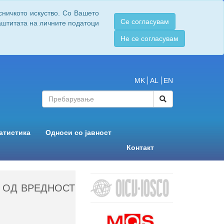
сничкото искуство. Со Вашето
Се согласувам
заштитата на личните податоци
Не се согласувам
MK
AL
EN
атистика
Односи со јавност
Контакт
И ОД ВРЕДНОСТ