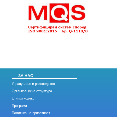
ЗА НАС
Управување и раководство
Организациска структура
Етички кодекс
Програма
Политика на приватност