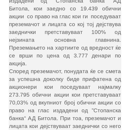
издадени од "Стопанска банка” АД
Битола, кои заедно со 19.439 обични
акции со право на глас кои ги поседуваат
преземачот и лицата со кој тој дејствува
заеднички претставуваат 100% од
нејзината основна главнина.
Преземањето на хартиите од вредност ќе
се врши по цена од 3.777 денари по
акција.
Според преземачот, понудата ќе се смета
за успешна доколку биде прифатена од
акционери кои поседуваат најмалку
273.795 обични акции кои претставуваат
70,03% од вкупниот број обични акции со
право на глас издадени од ”Стопанска
банка“ АД Битола. При тоа, преземачот и
лицата кои дејствуваат заеднички со него