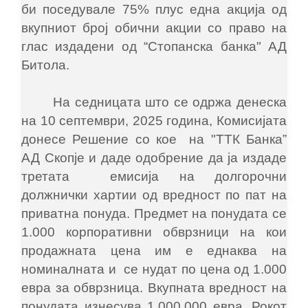
би поседувале 75% плус една акција од
вкупниот број обични акции со право на
глас издадени од “Стопанска банка" АД
Битола.
На седницата што се одржа денеска
на 10 септември, 2025 година, Комисијата
донесе Решение со кое на "ТТК Банка”
АД Скопје и даде одобрение да ја издаде
третата емисија на долгорочни
должнички хартии од вредност по пат на
приватна понуда. Предмет на понудата се
1.000 корпоративни обврзници на кои
продажната цена им е еднаква на
номиналната и се нудат по цена од 1.000
евра за обврзница. Вкупната вредност на
понудата изнесува 1.000.000 евра. Рокот