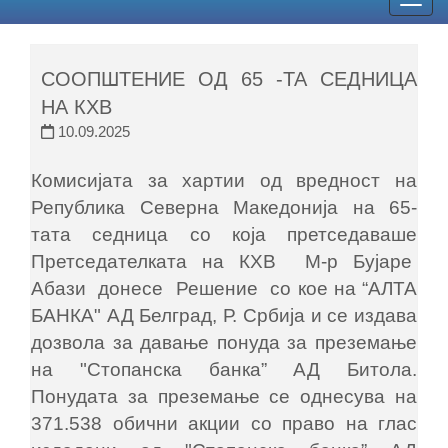
Togg
navig
СООПШТЕНИЕ ОД 65 -ТА СЕДНИЦА
НА КХВ
10.09.2025
Комисијата за хартии од вредност на
Република Северна Македонија на 65-
тата седница со која претседаваше
Претседателката на КХВ М-р Бујаре
Абази донесе Решение со кое на “АЛТА
БАНКА" АД Белград, Р. Србија и се издава
дозвола за давање понуда за преземање
на "Стопанска банка” АД Битола.
Понудата за преземање се однесува на
371.538 обични акции со право на глас