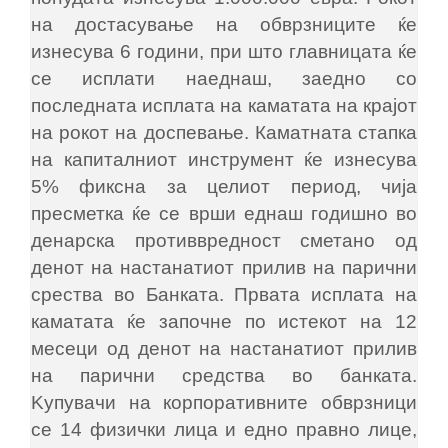
на достасување на обврзниците ќе
изнесува 6 години, при што главницата ќе
се исплати наеднаш, заедно со
последната исплата на каматата на крајот
на рокот на доспевање. Каматната стапка
на капиталниот инструмент ќе изнесува
5% фиксна за целиот период, чија
пресметка ќе се врши еднаш годишно во
денарска противвредност сметано од
денот на настанатиот прилив на парични
срества во Банката. Првата исплата на
каматата ќе започне по истекот на 12
месеци од денот на настанатиот прилив
на парични средства во банката.
Kупувачи на корпоративните обврзници
се 14 физички лица и едно правно лице,