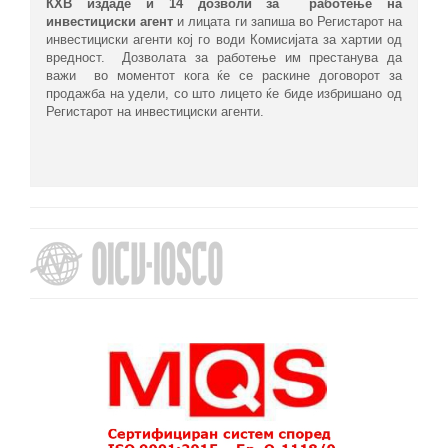
КХВ издаде и 14 дозволи за
работење на
инвестициски агент
и лицата ги запиша во Регистарот на
инвестициски агенти кој го води Комисијата за хартии од
вредност. Дозволата за работење им престанува да
важи во моментот кога ќе се раскине договорот за
продажба на удели, со што лицето ќе биде избришано од
Регистарот на инвестициски агенти.