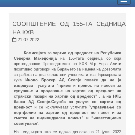
Togg
navig
СООПШТЕНИЕ ОД 155-ТА СЕДНИЦА
НА КХВ
21.07.2022
Комисијата за хартии од вредност на Република
Северна Македонија
на 155-тата седница со која
претседаваше Претседателот на КХВ М-р Нора Алити
позитивно одговори на Барањето за измена на дозволата
за работа на два овластени учесника и тоа: Брокерската
куќа
Иново Брокер АД Скопје
повеќе да не ja
извршува услугaта “прием и пренос на налози за
купување и продавање на хартии од вредност на
странски пазари на хартии од вредност” , а на НЛБ
банка АД Скопје-Служба за услуги со хартии од
вредност
и се исклучуваат услугите “
управување со
портфолио на хартии од вредност по налог и за
сметка на индивидуален клиент” и “инвестиционо
советување
”.
На седницата што се одржа денеска на 21 јули, 2022