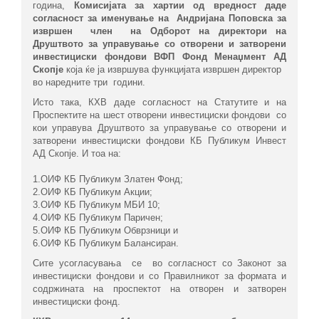
година,
Комисијата за хартии од вредност даде
согласност за именување на Андријана Поповска за
извршен член на Одборот на директори на
Друштвото за управување со отворени и затворени
инвестициски фондови ВФП Фонд Менаџмент АД
Скопје
која ќе ја извршува функцијата извршен директор
во наредните три години.
Исто така, КХВ даде согласност на Статутите и на
Проспектите на шест отворени инвестициски фондови со
кои управува Друштвото за управување со отворени и
затворени инвестициски фондови КБ Публикум Инвест
АД Скопје. И тоа на:
1.ОИФ КБ Публикум Златен Фонд;
2.ОИФ КБ Публикум Акции;
3.ОИФ КБ Публикум МБИ 10;
4.ОИФ КБ Публикум Паричен;
5.ОИФ КБ Публикум Обврзници и
6.ОИФ КБ Публикум Балансиран.
Сите усогласувања се во согласност со Законот за
инвестициски фондови и со Правилникот за формата и
содржината на проспектот на отворен и затворен
инвестициски фонд.