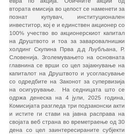
евра по акција. Обичните акции од
втората емисија во целост се наменети за
познат купувач, институционален
инвеститор, кој е и единствен акционер со
100% учество во акционерскиот капитал
на Друштвото и тоа за заваровалнишки
холдинг Скупина Прва д.д Љубљана, Р.
Словенија. Зголемувањето на основната
главнина се врши со цел зајакнување на
капиталот на Друштвото и усогласување
со одредбите на Законот за супервизија
на осигурување. На седницата што се
одржа денеска на 4 јули, 2025 година,
Комисијата разгледа три подзаконски акти
и истите ги стави на јавна расправа на
својата веб страна во времетраење од 30
дена со цел заинтересираните субјекти