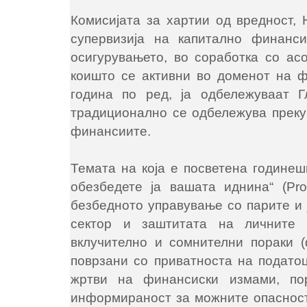
Комисијата за хартии од вредност,
супервизија на капитално финанси
осигурувањето, во соработка со асо
коишто се активни во доменот на фи
година по ред, ја одбележуваат 
традиционално се одбележува преку
финансиите.
Темата на која е посветена годинеш
обезбедете ја вашата иднина“ (Prot
безбедното управување со парите и 
сектор и заштитата на личните 
вклучително и сомнителни пораки (
поврзани со приватноста на податоц
жртви на финансиски измами, пор
информираност за можните опасност