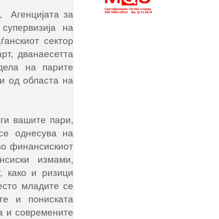
, Агенцијата за
супервизија на
ѓанскиот сектор
рт, дванаесетта
дела на парите
и од областа на
ги вашите пари,
 се однесува на
во финансискиот
нсиски измами,
, како и ризици
есто младите се
те и пониската
а и современите