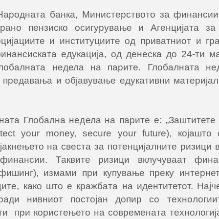
 Народната банка, Министерството за финансии
рано пензиско осигурување и Агенцијата за 
цијациите и институциите од приватниот и гра
нансиската едукација, од денеска до 24-ти ма
Глобалната недела на парите. Глобалната не
 предавања и објавување едукативни материјал
ната Глобална недела на парите е: „Заштитете 
ect your money, secure your future), којашто
јакнењето на свеста за потенцијалните ризици 
финансии. Таквите ризици вклучуваат фина
фишинг), измами при купување преку интернет
ите, како што е кражбата на идентитетот. Најч
ади нивниот постојан допир со технологии
и при користењето на современата технологиј