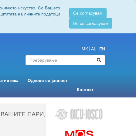
сничкото искуство. Со Вашето
Се согласувам
заштитата на личните податоци
Не се согласувам
MK
AL
EN
атистика
Односи со јавност
Контакт
 ВАШИТЕ ПАРИ,