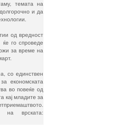
аму, темата на
долгорочно и да
ехнологии.
тии од вредност
 ќе го спроведе
држи за време на
март.
а, со единствен
 за економската
ува во повеќе од
та кај младите за
ретприемаштвото.
 на врската: