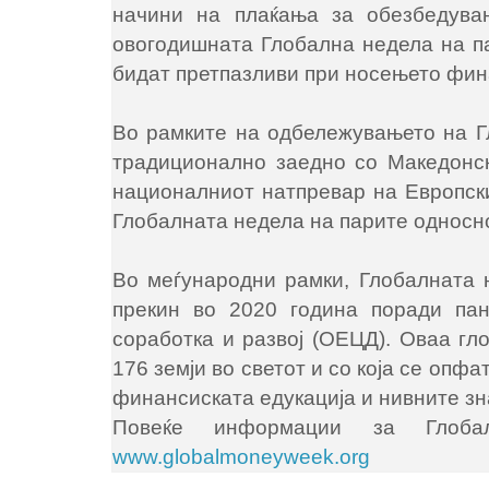
начини на плаќања за обезбедува
овогодишната Глобална недела на па
бидат претпазливи при носењето фин
Во рамките на одбележувањето на Гл
традиционално заедно со Македонск
националниот натпревар на Европски
Глобалната недела на парите односно 
Во меѓународни рамки, Глобалната 
прекин во 2020 година поради пан
соработка и развој (ОЕЦД). Оваа гл
176 земји во светот и со која се опф
финансиската едукација и нивните з
Повеќе информации за Глоба
www.globalmoneyweek.org