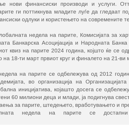
ње нови финансиски производи и услуги. Отт
рите ги поттикнува младите луѓе да гледаат по
ансиски одлуки и користењето на современите т
обалната недела на парите, Комисијата за хар
ата Банкарска Асоцијација и Народната Банка
от квиз на парите 2024 година, којшто ќе се о
на 18-ти март првиот круг и финалето на 21-ви 
недела на парите се одбележува од 2012 годин
демијата, во организација на Организацијата
обална иницијатива, којашто досега се одбележ
атени 60 милиони деца и млади, ја подигнува свес
наења за парите, штедењето, вработувањето и п
лната недела на парите се достапни