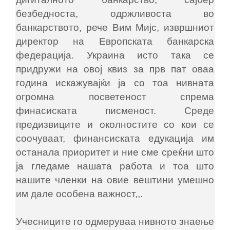
безбедноста, одржливоста во
банкарството, рече Вим Мијс, извршниот
директор на Европската банкарска
федерација. Украина исто така се
придружи на овој квиз за прв пат оваа
година искажувајќи ја со тоа нивната
огромна посветеност спрема
финасиската писменост. Среде
предизвиците и околностите со кои се
соочуваат, финансиската едукација им
останала приоритет и ние сме среќни што
ја гледаме нашата работа и тоа што
нашите членки на овие вештини умешно
им дале особена важност,,.
Учесниците го одмеруваа нивното знаење