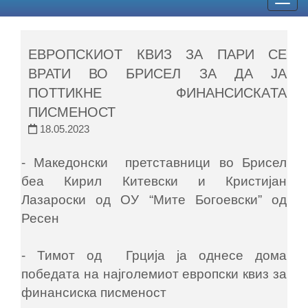
Togg
navig
ЕВРОПСКИОТ КВИЗ ЗА ПАРИ СЕ
ВРАТИ ВО БРИСЕЛ ЗА ДА ЈА
ПОТТИКНЕ ФИНАНСИСКAТА
ПИСМЕНОСТ
18.05.2023
- Македонски претставници во Брисел
беа Кирил Китевски и Кристијан
Лазароски од ОУ “Мите Богоевски” од
Ресен
- Тимот од Грција ја однесе дома
победата на најголемиот европски квиз за
финансиска писменост