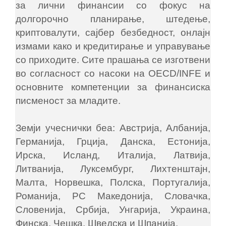
за лични финансии со фокус на
долгорочно планирање, штедење,
криптовалути, сајбер безбедност, онлајн
измами како и кредитирање и управување
со приходите. Сите прашања се изготвени
во согласност со насоки на OECD/INFE и
основните компетенции за финансиска
писменост за младите.
Земји учеснички беа: Австрија, Албанија,
Германија, Грција, Данска, Естонија,
Ирска, Исланд, Италија, Латвија,
Литванија, Луксембург, Лихтенштајн,
Малта, Норвешка, Полска, Португалија,
Романија, РС Македонија, Словачка,
Словенија, Србија, Унгарија, Украина,
Финска, Чешка, Шведска и Шпанија.