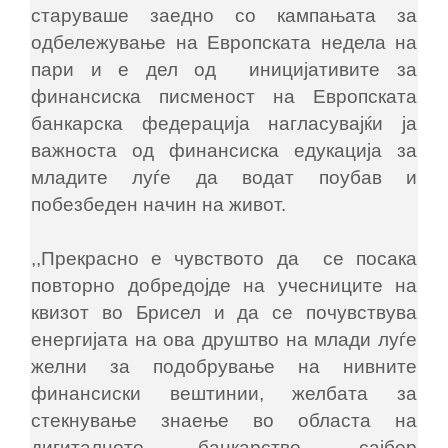
старуваше заедно со кампањата за
одбележување на Европската недела на
пари и е дел од иницијативите за
финансиска писменост на Европската
банкарска федерација нагласувајќи ја
важноста од финансиска едукација за
младите луѓе да водат поубав и
побезбеден начин на живот.
,,Прекрасно е чувството да се посака
повторно добредојде на учесниците на
квизот во Брисел и да се почувствува
енергијата на ова друштво на млади луѓе
желни за подобрување на нивните
финансиски вештинии, желбата за
стекнување знаење во областа на
дигиталното банкарство, сајбер