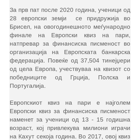
За прв пат после 2020 година, ученици од
28 европски земји се придружија во
Брисел, на овогодинешното меѓународно
финале на Европски квиз на пари,
натпревар за финансиска писменост во
организација на Европската банкарска
федерација. Повеќе од 37,504 тинејџери
од цела Европа, учествуваа на квизот со
победниците од Грција, Полска и
Португалија.
Европскиот квиз на пари е најголем
Европски квиз за финансиска писменост
наменет за ученици од 13 - 15 годишна
возраст, кој привлекува милиони играчи
на Кахут секоја година. Во 2017, овој квиз