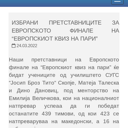
Togg
navig
ИЗБРАНИ ПРЕТСТАВНИЦИТЕ ЗА
EВРОПСКОТО ФИНАЛЕ НА
“EВРОПСКИОТ КВИЗ НА ПАРИ”
24.03.2022
Наши претставници на Европското
финале на “Европскиот квиз на пари” ќе
бидат учениците од училиштето СУГС
“Joсип Броз Тито“ Скопје, Матеја Талеска
и Дино Дановиц, под менторство на
Емилија Величкова, кои на националниот
натпревар успеаа да ги победат
останатите 439 тимови, од кои 423 се
натпреваруваа на македонски, а 16 на