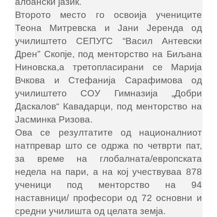
албански јазик.
Второто место го освоија учениците
Теона Митревска и Јани Јеренда од
училиштето СЕПУГС “Васил Антевски
Дрен” Скопје, под менторство на Биљана
Ниновска,а третопласирани се Марија
Вчкова и Стефанија Сарафимова од
училиштето СОУ Гимназија „Добри
Даскалов“ Кавадарци, под менторство на
Јасминка Ризова.
Ова се резултатите од националниот
натпревар што се одржа по четврти пат,
за време на глобалната/европската
недела на пари, а на кој учествуваа 878
ученици под менторство на 94
наставници/ професори од 72 основни и
средни училишта од целата земја.