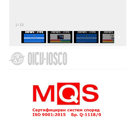
1
/
13