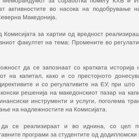
о Mеморандумот за соработка помеѓу КХВ и И
аат активностите во насока на подобрување н
Северна Македонија.
од Комисијата за хартии од вредност реализира
вниот факултет на тема: Промените во регулати
ожност да се запознаат со кратката историја 
рот на капитал, како и со престојното донес
директивите и со регулативите на ЕУ, при што 
конски решенија на македонскиот пазар на капи
нансиски инструменти и услуги, поголема тра
ање на надлежностите на Комисијата.
 да се реализираат и во иднина, со цел п
тавните програми за студентите од додипломски