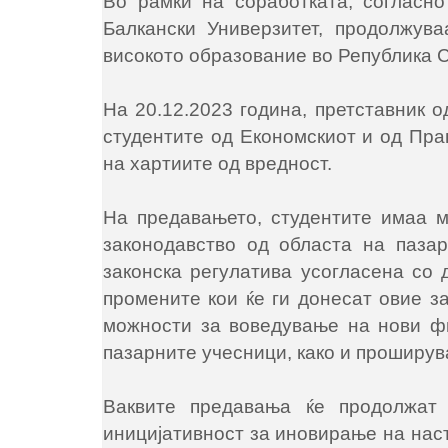
Во рамки на соработката, согласн
Балкански Универзитет, продолжув
високото образование во Република 
На 20.12.2023 година, претставник 
студентите од Економскиот и од Пра
на хартиите од вредност.
На предавањето, студентите имаа м
законодавство од областа на паза
законска регулатива усогласена со 
промените кои ќе ги донесат овие за
можности за воведување на нови фи
пазарните учесници, како и проширув
Ваквите предавања ќе продолжат
иницијативност за иновирање на нас