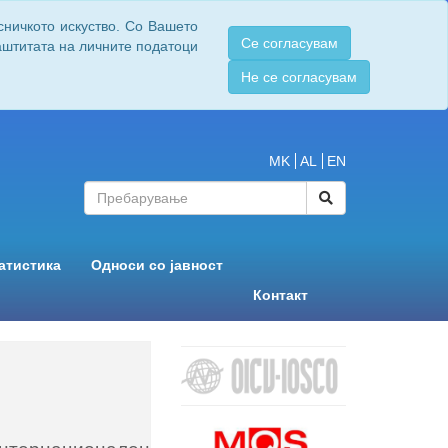
сничкото искуство. Со Вашето
Се согласувам
заштитата на личните податоци
Не се согласувам
MK
AL
EN
атистика
Односи со јавност
Контакт