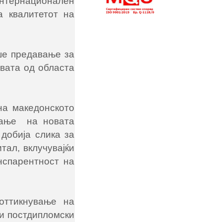
нтернационален
а квалитетот на
ше предавање за
вата од областа
на македонското
ување на новата
добија слика за
тал, вклучувајќи
нспарентност на
оттикнување на
 и постдипломски