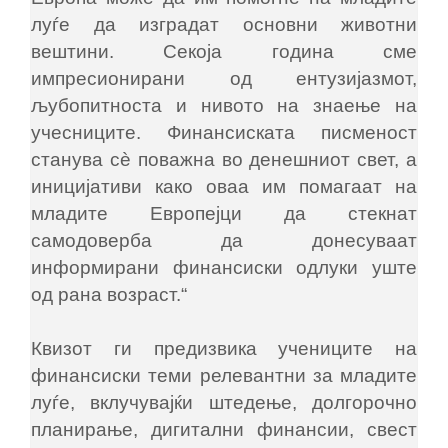
луѓе да изградат основни животни
вештини. Секоја година сме
импресионирани од ентузијазмот,
љубопитноста и нивото на знаење на
учесниците. Финансиската писменост
станува сè поважна во денешниот свет, а
иницијативи како оваа им помагаат на
младите Европејци да стекнат
самодоверба да донесуваат
информирани финансиски одлуки уште
од рана возраст.“
Квизот ги предизвика учениците на
финансиски теми релевантни за младите
луѓе, вклучувајќи штедење, долгорочно
планирање, дигитални финансии, свест