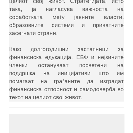
целиот свој живот. Стратегијата, исто
така, ја нагласува важноста на
соработката меѓу јавните власти,
образовните системи и приватните
засегнати страни.
Како долгогодишни застапници за
финансиска едукација, ЕБФ и нејзините
членки остануваат посветени на
поддршка на иницијативи што им
помагаат на граѓаните да изградат
финансиска отпорност и самодоверба во
текот на целиот свој живот.