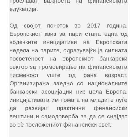
прослават важноста на финансиската
едукација.
Од својот почеток во 2017 година,
Европскиот квиз за пари стана една од
водечките иницијативи на Европската
недела на парите, одразувајќи ја силната
посветеност на европскиот банкарски
сектор за промовирање на финансиската
писменост уште од рана возраст.
Организирана заедно со националните
банкарски асоцијации низ цела Европа,
иницијативата им помага на младите луѓе
да развијат практични финансиски
вештини и самодоверба за да се снајдат
во сè посложениот финансиски свет.