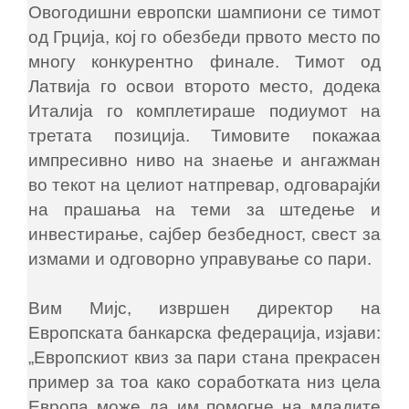
Овогодишни европски шампиони се тимот
од Грција, кој го обезбеди првото место по
многу конкурентно финале. Тимот од
Латвија го освои второто место, додека
Италија го комплетираше подиумот на
третата позиција. Тимовите покажаа
импресивно ниво на знаење и ангажман
во текот на целиот натпревар, одговарајќи
на прашања на теми за штедење и
инвестирање, сајбер безбедност, свест за
измами и одговорно управување со пари.
Вим Мијс, извршен директор на
Европската банкарска федерација, изјави:
„Европскиот квиз за пари стана прекрасен
пример за тоа како соработката низ цела
Европа може да им помогне на младите