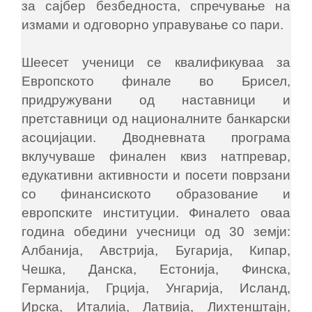
за сајбер безбедноста, спречување на
измами и одговорно управување со пари.
Шеесет ученици се квалификуваа за
Европското финале во Брисел,
придружувани од наставници и
претставници од националните банкарски
асоцијации. Дводневната програма
вклучуваше финален квиз натпревар,
едукативни активности и посети поврзани
со финансиското образование и
европските институции. Финалето оваа
година обедини учесници од 30 земји:
Албанија, Австрија, Бугарија, Кипар,
Чешка, Данска, Естонија, Финска,
Германија, Грција, Унгарија, Исланд,
Ирска, Италија, Латвија, Лихтенштајн,