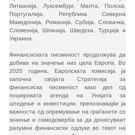
Литванија, Луксембург, Малта, Полска,
Португалија, Република Северна
Македонија, Романија, Србија, Словачка,
Словенија, Шпанија, Шведска, Турција и
Украина.
Финансиската писменост продолжува да
добива на значење низ цела Европа. Во
2025 година, Европската комисија ја
започна својата Стратегија за
финансиска писменост како дел од
пошироката агенда на Унијата за
штедење и инвестиции, препознавајќи ја
важноста од опремување на граѓаните со
знаење и самодоверба за да донесуваат
разумни финансиски одлуки во текот на