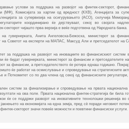
здавање услови за поддршка на развојот на финтек-секторот, финан
 (МФ), Комисијата за хартии од вредност (КХВ), Агенцијата за супе
енцијата за супервизија на осигурувањето (АСО), склучија Меморан
гулаторите координирано ќе дејствуваат, секој во својата надл
к-секторот чијашто прва верзија е веќе подготвена од Народната банка.
на гувернерката, Анита Ангеловска-Бежоска, министерот за финан
т на Советот на експерти на МАПАС, Максуд Али и претседателот на Со
т за поддршка на развојот на иновациите во финансискиот систем 
ови ќе бидат гувернерката, министерот за финансии и претседателите
рот за финансии, а претседателството ќе ротира еднаш годишно. Покрај
 коишто ќе работат на осмислување и спроведување на стратегиските ак
и Поткомитет со по два члена од секој од финансиските регулатори, 
ален систем за финализирање и спроведување на првата национална ф
резултати на ова поле. Првата национална финтек-стратегија би била го
кои ќе се поддржи развојот на иновативните технолошки решенија во 
 јакнењето на економијата на една земја, пред сѐ поради неговиот поте
а финтек-секторот значи повеќе можности и поевтини финансиски услуги.