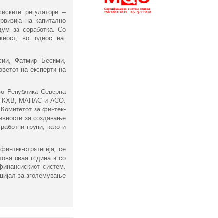
сиските регулатори ‒
рвизија на капитално
дум за соработка. Со
ежност, во однос на
сии, Фатмир Бесими,
ветот на експерти на
во Република Северна
 на КХВ, МАПАС и АСО.
 Комитетот за финтек-
тивности за создавање
работни групи, како и
интек-стратегија, се
това оваа година и со
финансискиот систем.
нцијал за зголемување