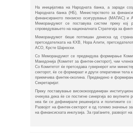
На иницијатива на Народната банка, а заради со
Народната банка (НБ), Министерството за финансии
финансираното пензиско осигурување (МАПАС) и Аг
Меморандумот се поставува систем преку кој ре
спроведувањето на националната Стратегија за финте
Меморандумот беше потпишан денеска од страна 
претседателката на КХВ, Нора Алити, претседатело
АСО, Крсте Шајноски.
Со Меморандумот се предвидува формирање Комите
Македонија (Комитет за финтек-секторот), чии член
Со Комитетот ќе претседава гувернерот или министе
секторот, ќе се формираат и други оперативни тела
приемчива финтек-околина. Предвидено е формирање 
Секретаријат.
Преку поставување висококоординиран институцион
очекува дека ќе се постигне синергија во вкупните 
неа би се дефинирале решенијата и политиките со 
Развојот на финтек-секторот е од големо значење за
на финансиската инклузија. За граѓаните, развојот н