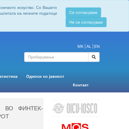
сничкото искуство. Со Вашето
Се согласувам
заштитата на личните податоци
Не се согласувам
MK
AL
EN
атистика
Односи со јавност
Контакт
 ВО ФИНТЕК-
РОТ