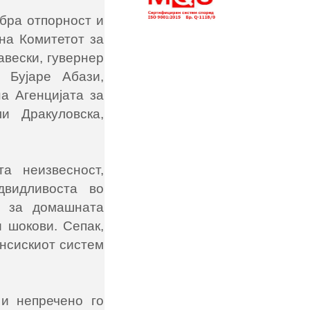
бра отпорност и
на Комитетот за
авески, гувернер
 Бујаре Абази,
а Агенцијата за
и Дракуловска,
а неизвесност,
двидливоста во
и за домашната
 шокови. Сепак,
ансискиот систем
 и непречено го