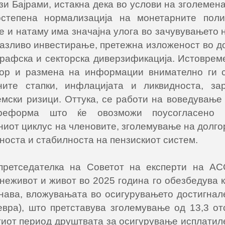
и Бајрами, истакна дека во услови на зголемен
степена нормализација на монетарните полит
 и натаму има значајна улога во зачувувањето 
пазливо инвестирање, претежна изложеност во 
графска и секторска диверзификација. Истоврем
зор и размена на информации внимателно ги 
ите стапки, инфлацијата и ликвидноста, за
мски ризици. Оттука, се работи на воведување 
 реформа што ќе овозможи поусогласено 
ниот циклус на членовите, зголемување на долг
носта и стабилноста на пензискиот систем.
 претседателка на Советот на експерти на АС
неживот и живот во 2025 година го обезбедува 
инава, вложувањата во осигурувањето достигнал
вра), што претставува зголемување од 13,3 от
тиот период друштвата за осигурување исплатил