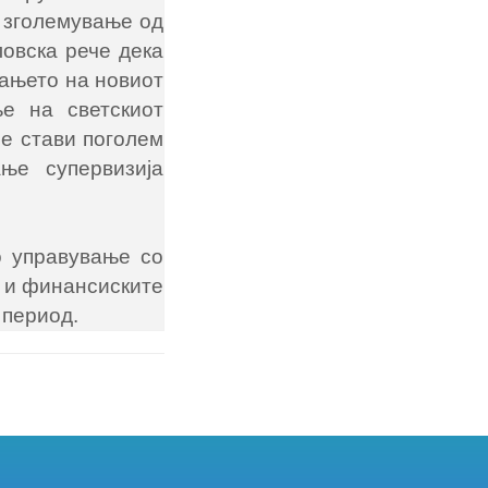
а зголемување од
овска рече дека
вањето на новиот
е на светскиот
е стави поголем
ње супервизија
о управување со
е и финансиските
 период.