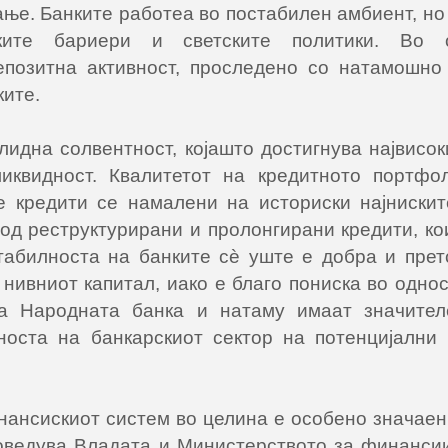
е. Банките работеа во постабилен амбиент, но
ските бариери и светските политики. Во 
епозитна активност, проследено со натамошн
ките.
лидна солвентност, којашто достигнува највисо
ликвидност. Квалитетот на кредитното портф
 кредити се намалени на историски најнискит
д реструктурирани и пролонгирани кредити, ко
абилноста на банките сѐ уште е добра и прет
нивниот капитал, иако е благо пониска во одно
на Народната банка и натаму имаат значител
носта на банкарскиот сектор на потенцијални 
ансискиот систем во целина е особено значаен
оведува Владата и Министерството за финансии.