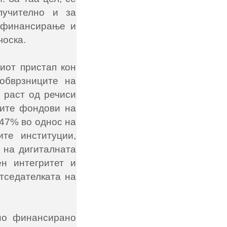
лучително и за
а финансирање и
чоска.
ниот пристап кон
обврзниците на
 раст од речиси
ките фондови на
 47% во однос на
те институции,
 на дигиталната
ен интегритет и
тседателката на
лно финансирано