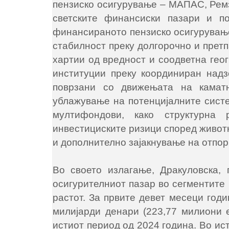
пензиско осигурување ‒ МАПАС, Ремз
светските финансиски пазари и по
финансираното пензиско осигурување
стабилност преку долгорочно и прет
хартии од вредност и соодветна гео
институции преку координиран над
поврзани со движењата на каматн
ублажување на потенцијалните систе
мултифондови, како структурна
инвестициските ризици според живот
и дополнително зајакнување на отпор
Во своето излагање, Дракуловска,
осигурителниот пазар во сегментите 
растот. За првите девет месеци год
милијарди денари (223,77 милиони е
истиот период од 2024 година. Во ис