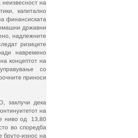
а неизвесност на
ики, капитално
на финансиската
домашни државни
ено, надлежните
следат ризиците
ради навремено
на концептот на
управување со
орочните приноси
О, заклучи дека
континуитетот на
е ниво од 13,80
сто во споредба
е бруто-износ на