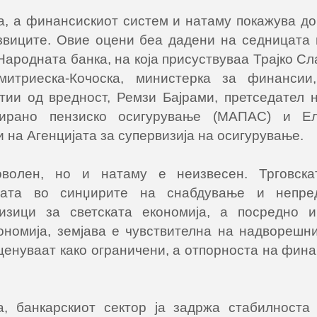
, а финансискиот систем и натаму покажува до
звиците. Овие оцени беа дадени на седницата 
ародната банка, на која присуствуваа Трајко Сл
итриеска-Кочоска, министерка за финансии,
тии од вредност, Ремзи Бајрами, претседател н
сирано пензиско осигурување (МАПАС) и Ел
 на Агенцијата за супервизија на осигурување.
волен, но и натаму е неизвесен. Трговскат
ањата во синџирите на снабдување и непре
ризици за светската економија, а посредно 
ономија, земјава е чувствителна на надворешни
ценуваат како ограничени, а отпорноста на фин
а, банкарскиот сектор ја задржа стабилноста