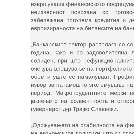
извршуваше финансиското посредувањ
неизвесност поврзана со тргов
забележана поголема кредитна и д
евроизираноста на билансите на бан
„Банкарскиот сектор располага со со
година, како и со задоволителна 
солиден, при што нефункционалните
очекува влошување на портфолиото о
обем и уште се намалуваат. Профит
извор за натамошно зголемување на 
период. Макропрудентните мерки 
јакнењето на солвентноста и отпор
гувернерот д-р Трајко Славески.
„Одржувањето на стабилноста на фин
на економските политики што ги спр