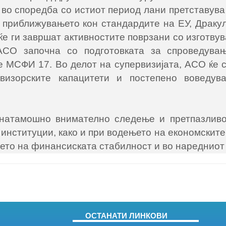
 во споредба со истиот период лани претставув
 приближувањето кон стандардите на ЕУ, Дракул
е ги завршат активностите поврзани со изготву
АСО започна со подготовката за спроведувањ
 МСФИ 17. Во делот на супервизијата, АСО ќе с
визорските капацитети и постепено воведува
д натамошно внимателно следење и претпазлив
институции, како и при водењето на економскит
ето на финансиската стабилност и во наредниот
ОСТАНАТИ ЛИНКОВИ