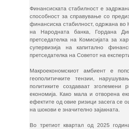
Финансиската стабилност е задржана
способност за справување со преди
финансиска стабилност, одржана во Н
на Народната банка, Гордана Дим
претседателка на Комисијата за хар
супервизија на капитално финан
претседателка на Советот на експерти
Макроекономскиот амбиент е попо
геополитичките тензии, нарушув
политиките создаваат зголемени 
економија. Како мала и отворена ек
ефектите од овие ризици засега се о
на шокови е значително зајакната.
Во третиот квартал од 2025 годин