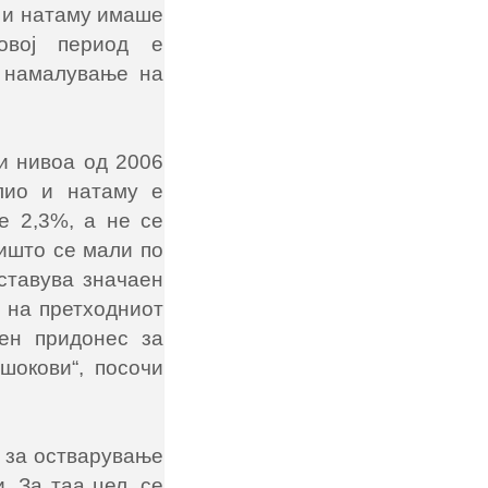
 и натаму имаше
овој период е
о намалување на
ки нивоа од 2006
олио и натаму е
е 2,3%, а не се
ишто се мали по
ставува значаен
с на претходниот
ен придонес за
шокови“, посочи
 за остварување
 За таа цел, се