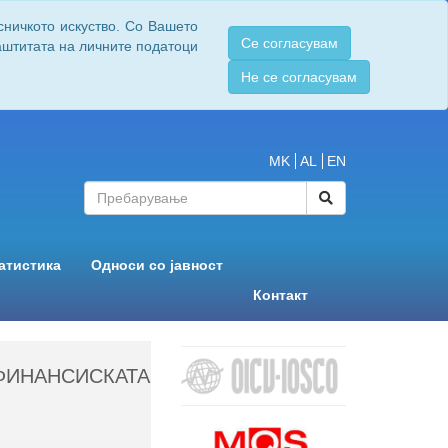
сничкото искуство. Со Вашето
Се согласувам
заштитата на личните податоци
Не се согласувам
MK
AL
EN
атистика
Односи со јавност
Контакт
ИНАНСИСКАТА