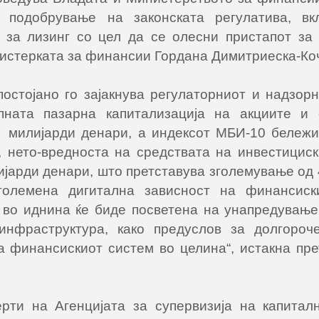
 подобрување на законската регулатива, вк
 за лизинг со цел да се олесни пристапот з
нистерката за финансии Гордана Димитриеска-Ко
постојано го зајакнува регулаторниот и надзор
пната пазарна капитализација на акциите и 
5 милијарди денари, а индексот МБИ-10 бележи
 нето-вредноста на средствата на инвестицис
ијарди денари, што претставува зголемување од
големена дигитална зависност на финансиски
 во иднина ќе биде посветена на унапредување
инфраструктура, како предуслов за долгороч
а финансискиот систем во целина“, истакна пре
ерти на Агенцијата за супервизија на капита