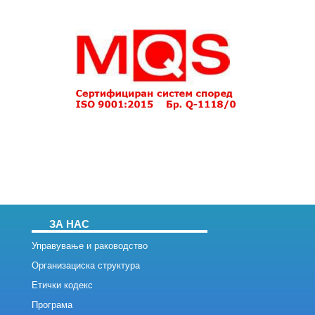
ЗА НАС
Управување и раководство
Организациска структура
Етички кодекс
Програма