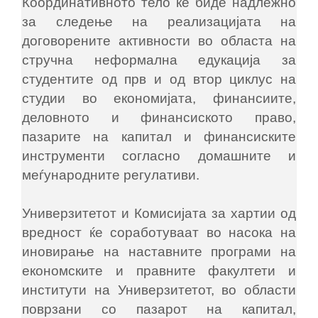
Координативното тело ќе биде надлежно
за следење на реализацијата на
договорените активности во областа на
стручна неформална едукација за
студентите од прв и oд втор циклус на
студии во економијата, финансиите,
деловното и финансиското право,
пазарите на капитал и финансиските
инструменти согласно домашните и
меѓународните регулативи.
Универзитетот и Комисијата за хартии од
вредност ќе соработуваат во насока на
иновирање на наставните програми на
економските и правните факултети и
институти на Универзитетот, во области
поврзани со пазарот на капитал,