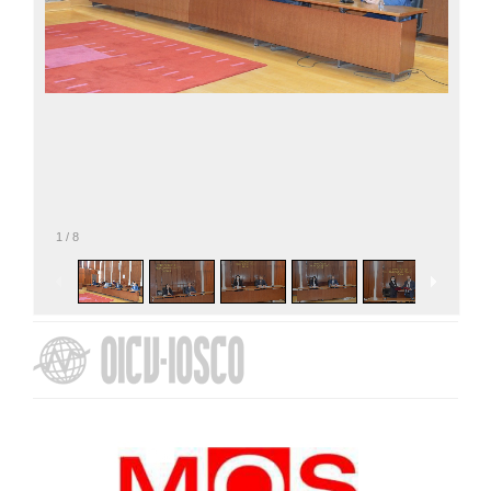
1
/
8