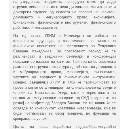
на утврдената академска процедура може да даде
стручно мислење за изготвени дипломски, магистарски и
докторски трудови од областа на пазарот на капитал,
домашното и меѓународното право, економијата,
финансиите, финансиските инструменти, финансиското
работење и менаџментот.
На тој начин, УКИМ и Комисијата ќе работат на
финансиска едукација и зголемување на нивото на
финансиска писменост на населението во Република
Северна Македонија. Во престојниот период ќе се
реализираат и заеднички семинари и конференции
поврзани со пазарот на капитал. При тоа ќе се овозможи
размена на стручна литература од областа на домашното
и меѓународното право, економијата, финансиите,
хартиите од вредност и финансиските инструменти.
Воедно, заеднички УКИМ и КХВ ќе партиципираат во
проекти кој ќе се аплицираат за финансирање од земјите
членки на Европската Унија, како и користењето на
останатите меѓународни фондови од САД и од светот за
развој на земјите од Западен Балкан. На тој начин ќе се
создаде во континуитет креативна интелегенција, која ќе
биде поттикнувач за секој поединец во функција на
креирање на успех.
Целта на оваа соработка подразбира,меѓусебно