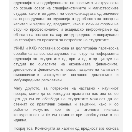
едукацијата и подобрувањето на знаењето и стручноста
со особен осврт на специјалистичките и магистерските
студии, како и во делот на сертификацијата од значење
за спроведување на едукацијата од областа за пазар на
капитал и хартии од вредност, како и слични форми на
стручно професионално и академско информирање од
областа на пазарот на хартии од вредност и поврзување
на теоријата со праксата за потребите на студентите.
УКИМ и КХВ поставија основа за долготрајна партнерска
соработка за воспоставување на стручна неформална
едукација за студентите од прв и oд втор циклус на
студии во областите на економијата, финансиите,
деловното и финансиското право, пазарите на капитал и
финансиските инструменти согласно домашните и
меѓународните регулативи.
Меѓу другото, за потребите на наставно - научниот
процес, може да се изведува практична настава се со
цел да им се обезбеди на студентите можност да се
стекнат со практични знаења и вештини, како и со
работно искуство кое ќе ја зголеми нивната
конкурентност и ќе им помогне при вработувањето во
иднина.
Покрај тоа, Комисијата за хартии од вредност врз основа