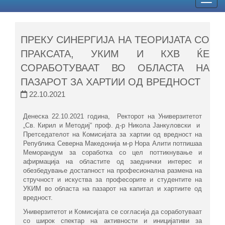
Togg
navig
ПРЕКУ СИНЕРГИЈА НА ТЕОРИЈАТА СО
ПРАКСАТА, УКИМ И КХВ ЌЕ
СОРАБОТУВААТ ВО ОБЛАСТА НА
ПАЗАРОТ ЗА ХАРТИИ ОД ВРЕДНОСТ
22.10.2021
Денеска 22.10.2021 година, Ректорот на Универзитетот
„Св. Кирил и Методиј“ проф. д-р Никола Jанкуловски и
Претседателот на Комисијата за хартии од вредност на
Република Северна Македонија м-р Нора Алити потпишаа
Меморандум за соработка со цел поттикнување и
афирмација на областите од заеднички интерес и
обезбедување достапност на професионална размена на
стручност и искуства за професорите и студентите на
УКИМ во областа на пазарот на капитал и хартиите од
вредност.
Универзитетот и Комисијата се согласија да соработуваат
со широк спектар на активности и иницијативи за