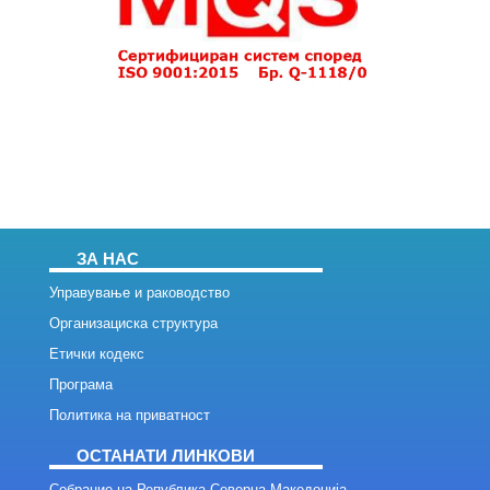
ЗА НАС
Управување и раководство
Организациска структура
Етички кодекс
Програма
Политика на приватност
ОСТАНАТИ ЛИНКОВИ
Собрание на Република Северна Македонија