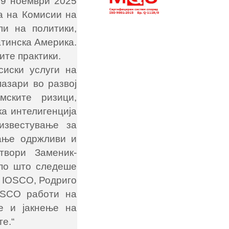
19 ноември 2025
а на Комисии на
ли на политики,
атинска Америка.
ите практики.
сиски услуги на
азари во развој
ските ризици,
ка интелигенција
известување за
вање одржливи и
отвори Заменик-
 по што следеше
а IOSCO, Родриго
IOSCO работи на
те и јакнење на
е.“