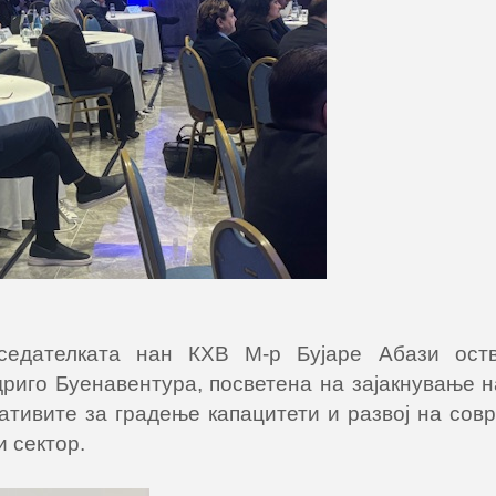
седателката нан КХВ М-р Бујаре Абази ост
риго Буенавентура, посветена на зајакнување н
јативите за градење капацитети и развој на со
 сектор.