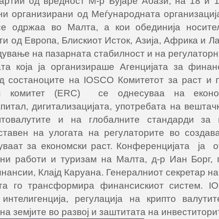
артии од вредност М-р Бујаре Абази, на 18 и 
ни организирани од Меѓународната организациј
се одржаа во Малта, a кои обединија носите
ти од Европа, Блискиот Исток, Азија, Африка и Л
дување на пазарната стабилност и на регулаторн
та која ја организираше Агенцијата за финан
 состаноците на IOSCO Комитетот за раст и п
н комитет (ERC) се однесуваа на економ
питал, дигитализацијата, употребата на вештач
иптовалутите и на глобалните стандарди за 
ставен на улогата на регулаторите во созда
уваат за економски раст. Конференцијата ја 
ни работи и туризам на Малта, д-р Иан Борг,
нансии, Клајд Каруана. Генералниот секретар н
јата го трансформира финансискиот систем. 
интелигенција, регулација на крипто валути
на земјите во развој и заштитата на инвеститорит