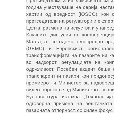
Претседателката на Комисијата за х
година учествуваше на серија наста
хартии од вредност (IOSCO), кои 
претседатели на регулатори и експер
Целта: размена на искуства и унапре
Клучните дискусии на конференција
Малта, а се одржа непосредно пред
(GEMC) и Европскиот регионале
трансформацијата на пазарите на ка
во надзорот, регулацијата на кр
одржливост. Посебен акцент беше 
транспарентни пазари кои придонес
премиерот и Министер за надвореш
видео-обраќање од Министерот за фи
Буенавентура истакна: „Технологи
одговорна примена на вештачката 
пазарната отпорност, со силен фокус 