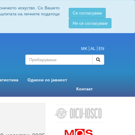
сничкото искуство. Со Вашето
Се согласувам
заштитата на личните податоци
Не се согласувам
MK
AL
EN
атистика
Односи со јавност
Контакт