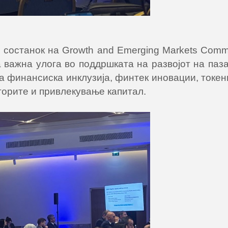
состанок на Growth and Emerging Markets Commi
 важна улога во поддршката на развојот на паз
ја финансиска инклузија, финтек иновации, токен
торите и привлекување капитал.