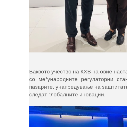
Ваквото учество на КХВ на овие наст
со меѓународните регулаторни ста
пазарите, унапредување на заштитата
следат глобалните иновации.