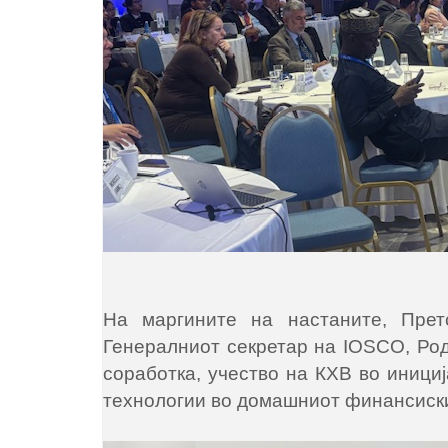
На маргините на настаните, Прет
Генералниот секретар на IOSCO, Род
соработка, учество на КХВ во иници
технологии во домашниот финансиски