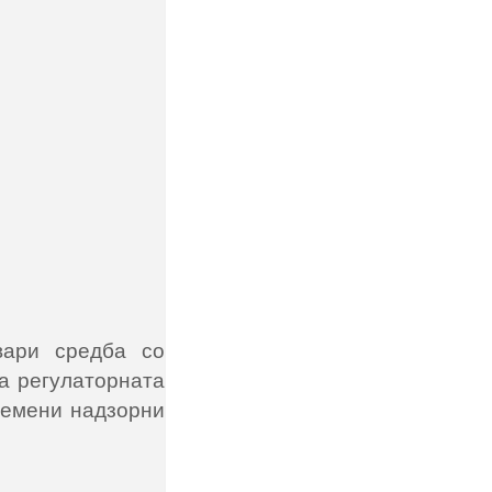
вари средба со
а регулаторната
времени надзорни