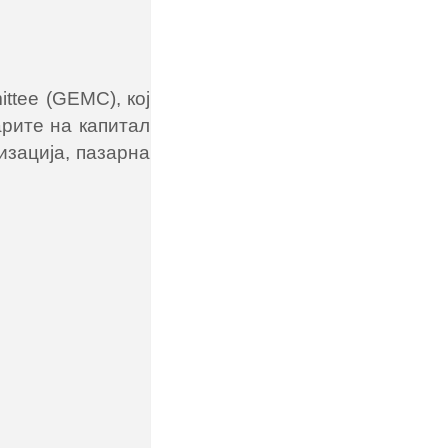
ttee (GEMC), кој
арите на капитал
изација, пазарна