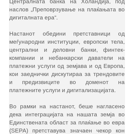
Централната банка на Холандија, под
наслов „Преповрзување на плаќањата во
дигиталната ера“.
Настанот обедини претставници од
меѓународни институции, европски тела,
централни и деловни банки, финтек-
компании и небанкарски даватели на
платежни услуги од земјава и од Европа,
кои заеднички дискутираа за трендовите
и предизвиците во доменот на
платежните услуги и дигитализацијата.
Во рамки на настанот, беше нагласено
дека интеграцијата на нашата земја во
Единствената област за плаќање во евра
(SEPA) претставува значаен чекор кон