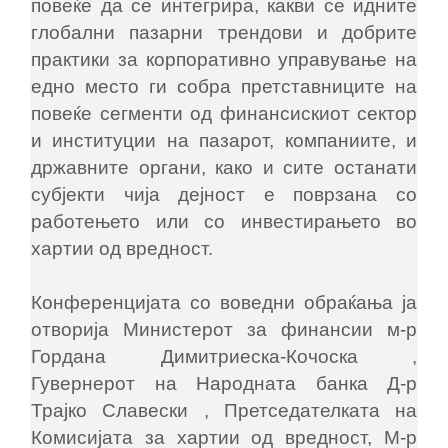
повеќе да се интегрира, какви се идните
глобални пазарни трендови и добрите
практики за корпоративно управување на
едно место ги собра претставниците на
повеќе сегменти од финансискиот сектор
и институции на пазарот, компаниите, и
државните органи, како и сите останати
субјекти чија дејност е поврзана со
работењето или со инвестирањето во
хартии од вредност.
Конференцијата со воведни обраќања ја
отворија Министерот за финансии м-р
Гордана Димитриеска-Кочоска ,
Гувернерот на Народната банка Д-р
Трајко Славески , Претседателката на
Комисијата за хартии од вредност, М-р