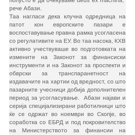
попусто е да очекуваме deus ex machina,“
рече Абази.
Таа нагласи дека клучна одредница на
патот кон европските пазари е
воспоставување правна рамка усогласена
со регулативите на ЕУ. Во таа насока, КХВ
активно учествуваше во подготовката на
измените на Законот за финансиски
инструменти и на Законот за проспекти и
обврски за транспаранетност на
издавачите на хартии од вредност, со што
пазарните учесници добија дополнителен
период за усогласување. Абази најави и
серија специјализирани работилници што
ќе се одржат во ноември во Скопје, во
соработка со ЕБРД и под покровителство
на Министерството за финансии на