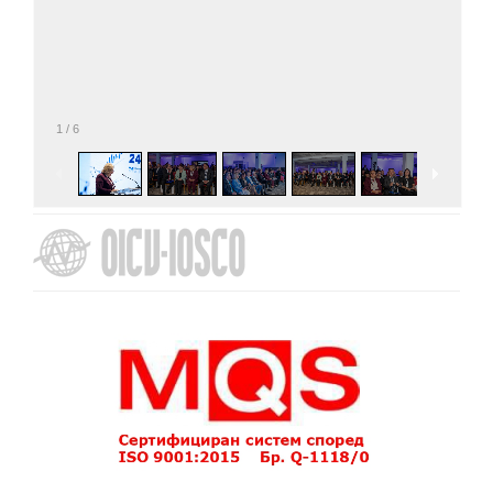
1
/
6