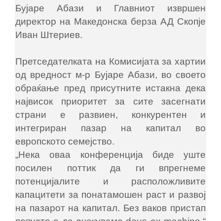
Бујаре Абази и Главниот извршен
директор на Македонска берза АД Скопје
Иван Штериев.
Претседателката на Комисијата за хартии
од вредност м-р Бујаре Абази, во своето
обраќање пред присутните истакна дека
највисок приоритет за сите засегнати
страни е развиен, конкурентен и
интегриран пазар на капитал во
европското семејство.
„Нека оваа конференција биде уште
посилен поттик да ги впрегнеме
потенцијалите и расположливите
капацитети за понатамошен раст и развој
на пазарот на капитал. Без ваков пристап