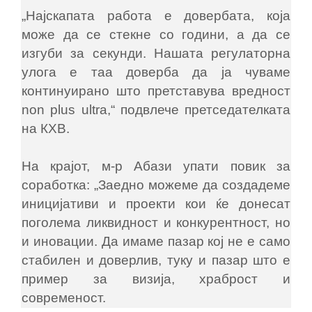
„Најскапата работа е довербата, која
може да се стекне со години, а да се
изгуби за секунди. Нашата регулаторна
улога е таа доверба да ја чуваме
континуирано што претставува вредност
non plus ultra,“ подвлече претседателката
на КХВ.
На крајот, м-р Абази упати повик за
соработка: „Заедно можеме да создадеме
иницијативи и проекти кои ќе донесат
поголема ликвидност и конкурентност, но
и иновации. Да имаме пазар кој не е само
стабилен и доверлив, туку и пазар што е
пример за визија, храброст и
современост.