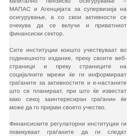
капитално пензиско осигурување ‒
МАПАС и Агенцијата за супервизија на
осигурување, а со свои активности се
очекува да се вклучи и приватниот
финансиски сектор.
Сите институции коишто учествуваат во
годинешното издание, преку своите веб-
страници и преку страниците на
социјалните мрежи ќе ги информираат
граѓаните за активностите и е-настаните
што се планираат, при што ќе известат
како секој заинтересиран граѓанин ќе
може да го пријави своето учество.
Финансиските регулаторни институции ги
повикуваат граѓаните да ги следат