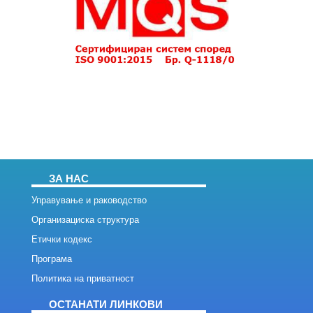
ЗА НАС
Управување и раководство
Организациска структура
Етички кодекс
Програма
Политика на приватност
ОСТАНАТИ ЛИНКОВИ