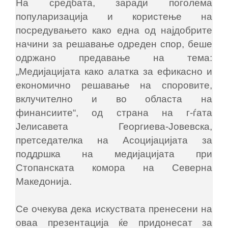
На средбата, заради поголема
популаризација и користење на
посредувањето како една од најдобрите
начини за решавање одреден спор, беше
одржано предавање на тема:
„Медијацијата како алатка за ефикасно и
економично решавање на споровите,
вклучително и во областа на
финансиите“, од страна на г-ѓата
Јелисавета Георгиева-Јовевска,
претседателка на Асоцијацијата за
поддршка на медијацијата при
Стопанската комора на Северна
Македонија.
Се очекува дека искуствата пренесени на
оваа презентација ќе придонесат за