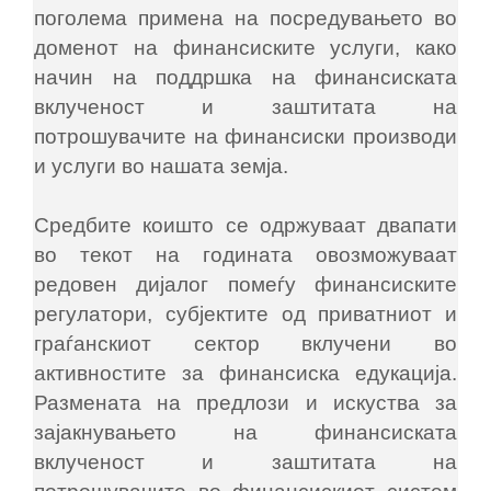
поголема примена на посредувањето во
доменот на финансиските услуги, како
начин на поддршка на финансиската
вклученост и заштитата на
потрошувачите на финансиски производи
и услуги во нашата земја.
Средбите коишто се одржуваат двапати
во текот на годината овозможуваат
редовен дијалог помеѓу финансиските
регулатори, субјектите од приватниот и
граѓанскиот сектор вклучени во
активностите за финансиска едукација.
Размената на предлози и искуства за
зајакнувањето на финансиската
вклученост и заштитата на