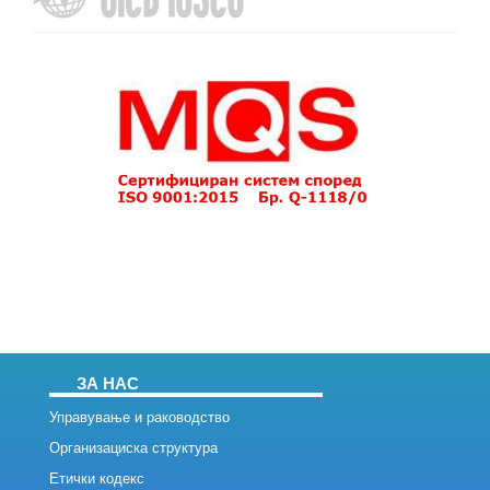
ЗА НАС
Управување и раководство
Организациска структура
Етички кодекс