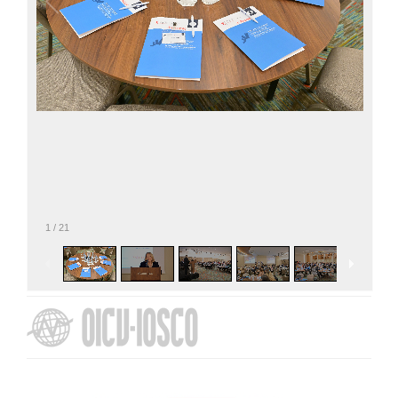
1
/
21