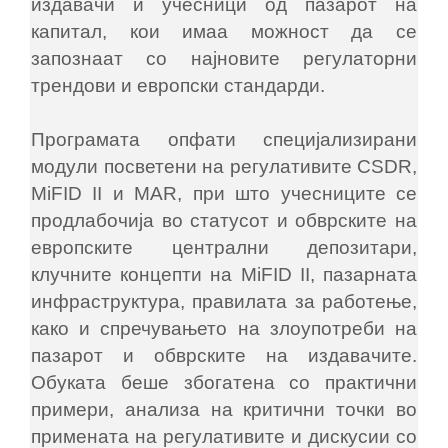
издавачи и учесници од пазарот на
капитал, кои имаа можност да се
запознаат со најновите регулаторни
трендови и европски стандарди.
Програмата опфати специјализирани
модули посветени на регулативите CSDR,
MiFID II и MAR, при што учесниците се
продлабочија во статусот и обврските на
европските централни депозитари,
клучните концепти на MiFID II, пазарната
инфраструктура, правилата за работење,
како и спречувањето на злоупотреби на
пазарот и обврските на издавачите.
Обуката беше збогатена со практични
примери, анализа на критични точ­ки во
примената на регулативите и дискусии со