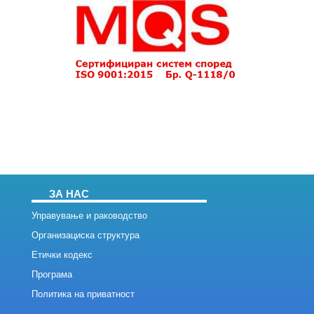
ЗА НАС
Управување и раководство
Организациска структура
Етички кодекс
Програма
Политика на приватност