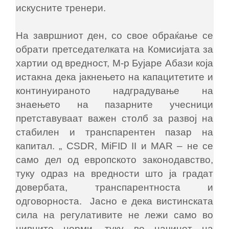
искусните тренери.
На завршниот ден, со свое обраќање се
обрати претседателката на Комисијата за
хартии од вредност, М-р Бујаре Абази која
истакна дека јакнењето на капацитетите и
континуираното надградување на
знаењето на пазарните учесници
претставуваат важен столб за развој на
стабилен и транспарентен пазар на
капитал. „ CSDR, MiFID II и MAR – не се
само дел од европското законодавство,
туку одраз на вредности што ја градат
довербата, транспарентноста и
одговорноста. Јасно е дека вистинската
сила на регулативите не лежи само во
нивните норми, туку во начинот на