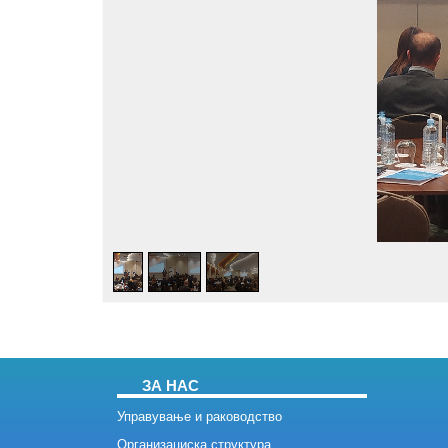
ЗА НАС
Управување и раководство
Организациска структура