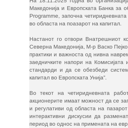
На 18.11.2025 годна во организаци
Македонија и Европската Банка за об
Programme, започна четиридневната 
во областа на поазарот на капитал.
Настанот го отвори Внатрешниот к
Северна Македонија, М-р Васко Пејко
практики и важноста од нивна наврем
заедничките напори на Комисијата 
стандарди и да се обезбеди систем
капитал во Европската Унија”.
Во текот на четиридневната рабо
акционерите имаат можност да се за
и регулативи од областа на пазарот
интерактивни дискусии да разменат
период во однос на примената на евр