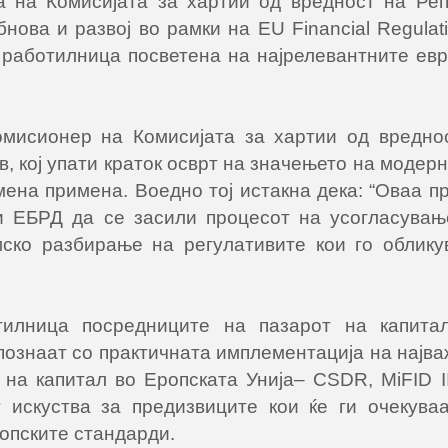
ја на Комисијата за хартии од вредност на Ре
нова и развој во рамки на EU Financial Regulati
работилница посветена на најрелевантните евр
омисионер на Комисијата за хартии од вредно
в, кој упати краток осврт на значењето на модер
ена примена. Воедно тој истакна дека: “Оваа п
и ЕБРД да се засили процесот на усогласувањ
ско разбирање на регулативите кои го облику
тилница посредниците на пазарот на капитал
познаат со практичната имплементација на најв
 на капитал во Еропската Унија– CSDR, MiFID I
 искуства за предизвиците кои ќе ги очекува
опските стандарди.