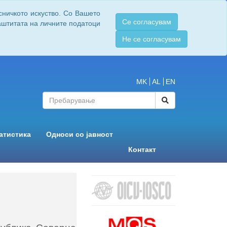
сничкото искуство. Со Вашето
Се согласувам
заштитата на личните податоци
Не се согласувам
MK
AL
EN
атистика
Односи со јавност
Контакт