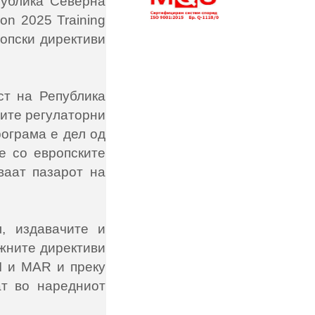
публика Северна
on 2025 Training
опски директиви
ст на Република
ните регулаторни
рограма е дел од
е со европските
ваат пазарот на
, издавачите и
ажните директиви
I и MAR и преку
ат во наредниот