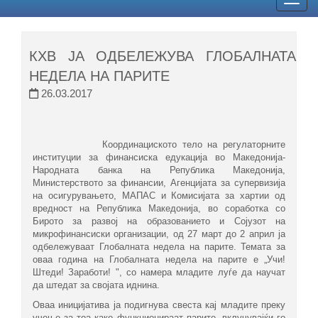
Togg
navig
КХВ ЈА ОДБЕЛЕЖУВА ГЛОБАЛНАТА
НЕДЕЛА НА ПАРИТЕ
26.03.2017
Координациското тело на регулаторните
институции за финансиска едукација во Македонија-
Народната банка на Република Македонија,
Министерството за финансии, Агенцијата за супервизија
на осигурувањето, МАПАС и Комисијата за хартии од
вредност на Република Македонија, во соработка со
Бирото за развој на образованието и Сојузот на
микрофинансиски организации, од 27 март до 2 април ја
одбележуваат Глобалната недела на парите. Темата за
оваа година на Глобалната недела на парите е „Учи!
Штеди! Заработи! ", со намера младите луѓе да научат
да штедат за својата иднина.
Оваа иницијатива ја подигнува свеста кај младите преку
учење за тоа како функционираат парите, вклучувајќи го