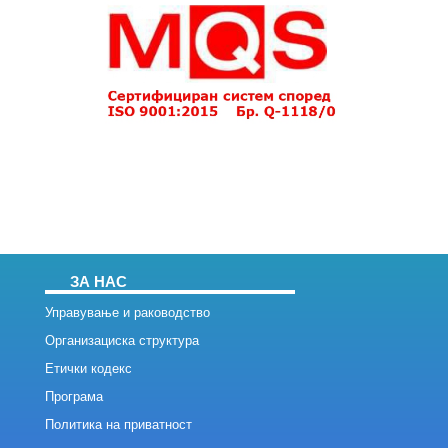
ЗА НАС
Управување и раководство
Организациска структура
Етички кодекс
Програма
Политика на приватност