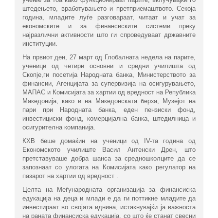
штедењето, вработувањето и претприемаштвото. Секоја
година, младите луѓе разговараат, читаат и учат за
економските и за финансиските системи преку
најразлични активности што ги спроведуваат државните
институции.
На првиот ден, 27 март од Глобалната недела на парите,
ученици од четири основни и средни училишта од
Скопје,ги посетија Народната банка, Министерството за
финансии, Агенцијата за супервизија на осигурувањето,
МАПАС и Комисијата за хартии од вредност на Република
Македонија, како и на Македонската берза, Музејот на
пари при Народната банка, еден пензиски фонд,
инвестициски фонд, комерцијална банка, штедилница и
осигурителна компанија.
КХВ беше домаќин на ученици од IV-та година од
Економското училиште Васил Антенски Дрен, што
претставуваше добра шанса за средношколците да се
запознаат со улогата на Комисијата како регулатор на
пазарот на хартии од вредност .
Целта на Меѓународната организација за финансиска
едукација на деца и млади е да ги поттикне младите да
инвестираат во својата иднина, истакнувајќи ја важноста
на раната финансиска едукација, со што ќе станат свесни