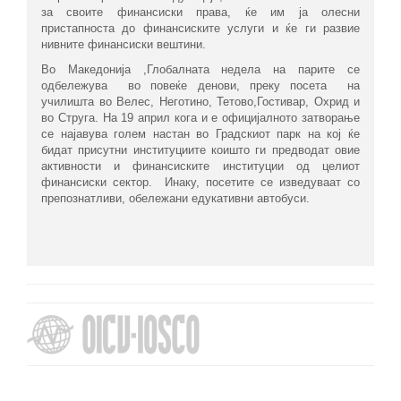
за своите финансиски права, ќе им ја олесни
пристапноста до финансиските услуги и ќе ги развие
нивните финансиски вештини.
Во Македонија ,Глобалната недела на парите се
одбележува во повеќе денови, преку посета на
училишта во Велес, Неготино, Тетово,Гостивар, Охрид и
во Струга. На 19 април кога и е официјалното затворање
се најавува голем настан во Градскиот парк на кој ќе
бидат присутни институциите коишто ги предводат овие
активности и финансиските институции од целиот
финансиски сектор. Инаку, посетите се изведуваат со
препознатливи, обележани едукативни автобуси.