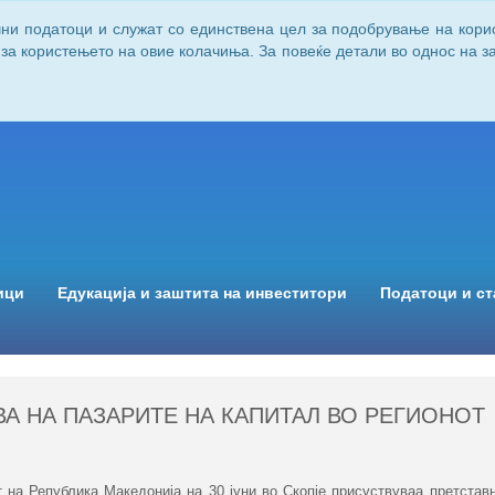
чни податоци и служат со единствена цел за подобрување на кори
 за користењето на овие колачиња. За повеќе детали во однос на 
ици
Едукација и заштита на инвеститори
Податоци и ст
А НА ПАЗАРИТЕ НА КАПИТАЛ ВО РЕГИОНОТ
а Република Македонија на 30 јуни во Скопје присуствуваа претставн