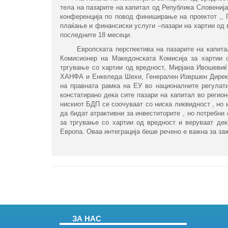
тела на пазарите на капитал од Република Словенија
конференција по повод финиширање на проектот ,, 
плаќање и финансиски услуги –пазари на хартии од 
последните 18 месеци.
Европската перспектива на пазарите на капитал в
Комисионер на Македонската Комисија за хартии 
тргување со хартии од вредност, Мирјана Ивошевиќ
ХАНФА и Енкеледа Шехи, Генерален Извршен Директо
на правната рамка на ЕУ во националните регулати
констатирано дека сите пазари на капитал во регио
нискиот БДП се соочуваат со ниска ликвидност , но 
да бидат атрактивни за инвеститорите , но потребн
за тргување со хартии од вредност и веруваат дек
Европа. Оваа интеграција беше речено е важна за зажив
ЗА НАС