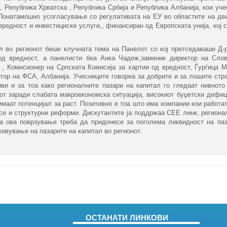
, Република Хрватска , Република Србија и Република Албанија, кои уч
Понатамошно усогласување со регулативата на ЕУ во областите на дв
вредност и инвестициски услуги,, финансиран од Европската унија, кој
о регионот беше клучната тема на Панелот со кој претседаваше Д-р
од вредност, а панелисти беа Анка Чадеж,заменик директор на Слов
 , Комисионер на Српската Комисија за хартии од вредност, Ѓурѓица М
р на ФСА, Албанија. Учесниците говореа за добрите и за лошите стра
ви и за тоа како регионалните пазари на капитал го гледаат нивното
нот заради слабата макроекономска ситуација, високиот буџетски дефиц
имаат потенцијал за раст. Позитивно е тоа што има компании кои работа
и се и структурни реформи. Дискутантите ја поддржаа СЕЕ линк, регион
а ова поврзување треба да придонесе за поголема ликвидност на паз
ување на пазарите на капитал во регионот.​​​​
ОСТАНАТИ ЛИНКОВИ