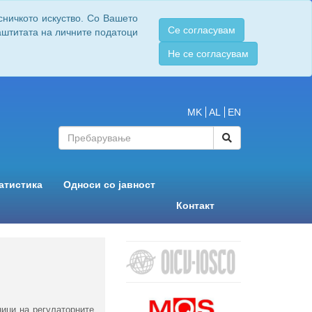
сничкото искуство. Со Вашето
Се согласувам
заштитата на личните податоци
Не се согласувам
MK
AL
EN
атистика
Односи со јавност
Контакт
ици на регулаторните