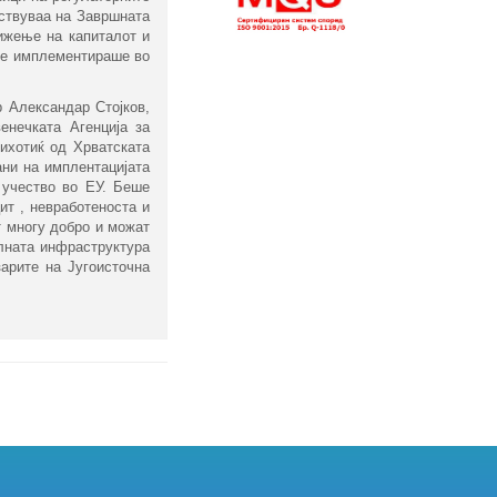
ествуваа на Завршната
ижење на капиталот и
 се имплементираше во
 Александар Стојков,
енечката Агенција за
ихотиќ од Хрватската
ни на имплентацијата
 учество во ЕУ. Беше
ит , невработеноста и
т многу добро и можат
алната инфраструктура
арите на Југоисточна