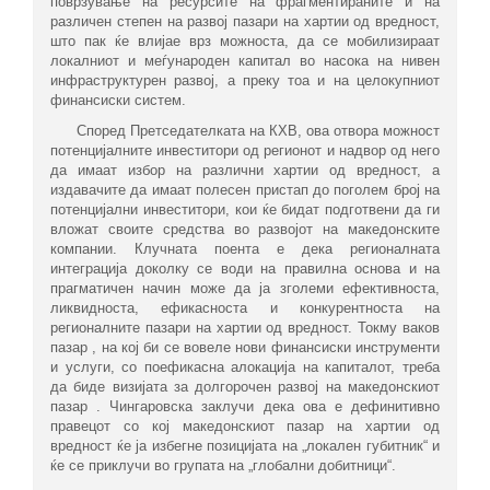
поврзување на ресурсите на фрагментираните и на
различен степен на развој пазари на хартии од вредност,
што пак ќе влијае врз можноста, да се мобилизираат
локалниот и меѓународен капитал во насока на нивен
инфраструктурен развој, а преку тоа и на целокупниот
финансиски систем.
Според Претседателката на КХВ, ова отвора можност
потенцијалните инвеститори од регионот и надвор од него
да имаат избор на различни хартии од вредност, а
издавачите да имаат полесен пристап до поголем број на
потенцијални инвеститори, кои ќе бидат подготвени да ги
вложат своите средства во развојот на македонските
компании. Клучната поента е дека регионалната
интеграција доколку се води на правилна основа и на
прагматичен начин може да ја зголеми ефективноста,
ликвидноста, ефикасноста и конкурентноста на
регионалните пазари на хартии од вредност. Токму ваков
пазар , на кој би се вовеле нови финансиски инструменти
и услуги, со поефикасна алокација на капиталот, треба
да биде визијата за долгорочен развој на македонскиот
пазар . Чингаровска заклучи дека ова е дефинитивно
правецот со кој македонскиот пазар на хартии од
вредност ќе ја избегне позицијата на „локален губитник“ и
ќе се приклучи во групата на „глобални добитници“.​​​​​