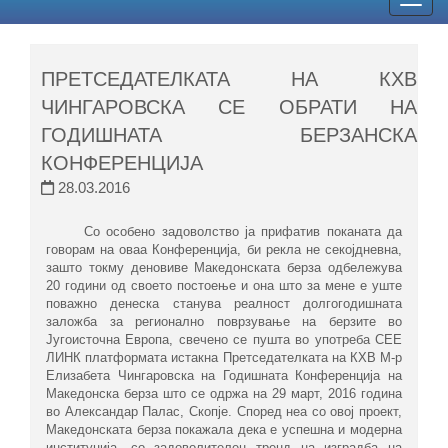
Togg
navig
ПРЕТСЕДАТЕЛКАТА НА КХВ
ЧИНГАРОВСКА СЕ ОБРАТИ НА
ГОДИШНАТА БЕРЗАНСКА
КОНФЕРЕНЦИЈА
28.03.2016
​Со особено задоволство ја прифатив поканата да
говорам на оваа Конференција, би рекла не секојдневна,
зашто токму деновиве Македонската берза одбележува
20 години од своето постоење и она што за мене е уште
поважно денеска станува реалност долгогодишната
заложба за регионално поврзување на берзите во
Југоисточна Европа, свечено се пушта во употреба СЕЕ
ЛИНК платформата истакна Претседателката на КХВ М-р
Елизабета Чингаровска на Годишната Конференција на
Македонска берза што се одржа на 29 март, 2016 година
во Александар Палас, Скопје. Според неа со овој проект,
Македонската берза покажала дека е успешна и модерна
институција, со задоволителен тренд на изградба на