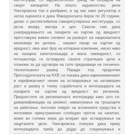
својот капацитет. На општо задоволство, рече
Чингаровска тоа е разбрано, и од нас како регулатор и
затоа оценката е дека Македонската берза по 20 години,
денес е респектибилна саморегулирачка институција, со
јасна визија, мисија и цел. Свесни сме дека
унапредувањето на пазарите на хартии од вредност
претставува важен сегмент за развојот на националната
економија во целина , нашиот пазар на хартии од
вредност, има мал број на котирани компании, ниско ниво
на пазарна капитализација и мала ликвидност, со
потешкотија ги остварува своите стратешки цели и
планови за да одговори на сите предизвици на техничко-
технолошкиот развој. Поради тоа, продолжи
Претседателката на КХВ се покажа дека најекономичниот
и најефикасниот начин на остварување на натамошен
раст и развој е токму соработката и интеграцијата на
пазарите на хартии од вредност во регионов.
Предностите на регионалната интеграција како што се:
диверзификација на ризикот, намалување на трошоците
на работење, поголем поврат на вложените средства и
интезивен прекуграничен слободен проток на капитал,
може во голема мера да влијаат врз остварување на
зацртаните цели. Чингаровска очекува дека преку
интеграцијата треба да дојде до соединување и