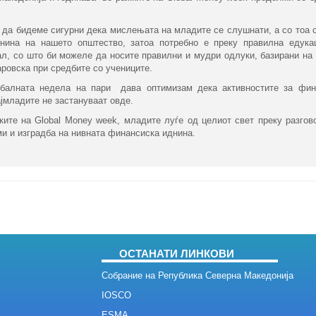
да бидеме сигурни дека мислењата на младите се слушнати, а со тоа с
днина на нашето општество, затоа потребно е преку правилна едука
л, со што би можеле да носите правилни и мудри одлуки, базирани на
ровска при средбите со учениците.
лната недела на пари дава оптимизам дека активностите за фи
ајмладите не застануваат овде.
ките на
Global Money week
, младите луѓе од целиот свет преку разгов
 и изградба на нивната финансиска иднина.​​
ОСТАНАТИ ЛИНКОВИ
Собрание на Република Северна Македонија
IOSCO
ESMA