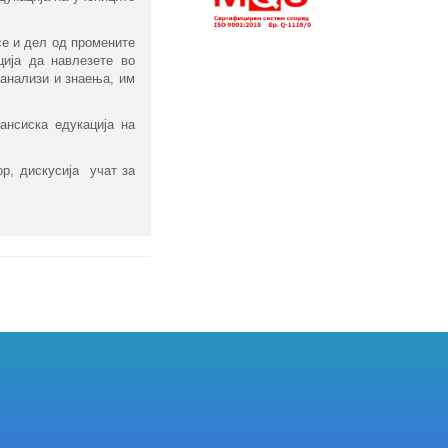
е и дел од промените
ција да навлезете во
 анализи и знаења, им
нансиска
e
дукација на
ор, дискусија учат за