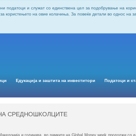
чни податоци и служат со единствена цел за подобрување на кори
 за користењето на овие колачиња. За повеќе детали во однос на 
ици
Едукација и заштита на инвеститори
Податоци и ст
 НА СРЕДНОШКОЛЦИТЕ
акедонија и годинава во рамките на
Global Money week
продолжи со е