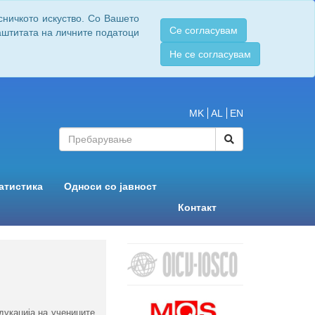
сничкото искуство. Со Вашето
Се согласувам
заштитата на личните податоци
Не се согласувам
MK
AL
EN
атистика
Односи со јавност
Контакт
дукација на учениците