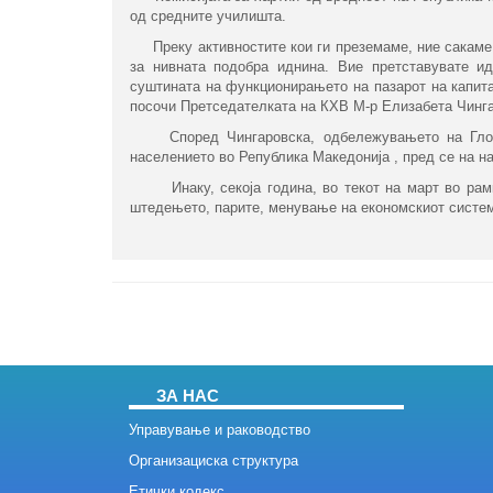
од средните училишта.
Преку активностите кои ги преземаме, ние сакаме 
за нивната подобра иднина. Вие претставувате и
суштината на функционирањето на пазарот на капита
посочи Претседателката на КХВ М-р Елизабета Чинга
Според Чингаровска, одбележувањето на Глоба
населението во Република Македонија , пред се на н
Инаку, секоја година, во текот на март во рам
штедењето, парите, менување на економскиот системи
ЗА НАС
Управување и раководство
Организациска структура
Етички кодекс