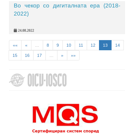
Во чекор со дигиталната ера (2018-
2022)
24.08.2022
««
«
…
8
9
10
11
12
13
14
15
16
17
…
»
»»