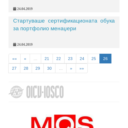
24.04.2019
Стартуваше сертификационата обука
за портфолио менаџери
24.04.2019
««
«
…
21
22
23
24
25
26
27
28
29
30
…
»
»»