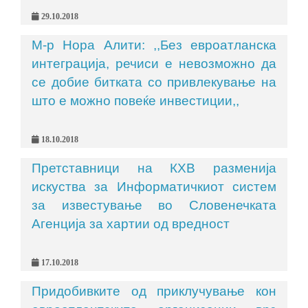
29.10.2018
М-р Нора Алити: ,,Без евроатланска
интеграција, речиси е невозможно да
се добие битката со привлекување на
што е можно повеќе инвестиции,,
18.10.2018
Претставници на КХВ разменија
искуства за Информатичкиот систем
за известување во Словенечката
Агенција за хартии од вредност
17.10.2018
Придобивките од приклучување кон