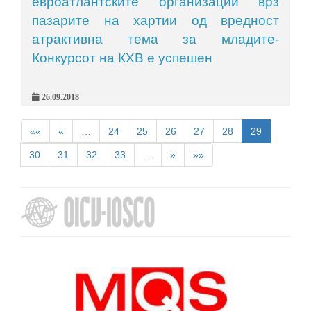
евроатлантските организации врз
пазарите на хартии од вредност
атрактивна тема за младите-
Конкурсот на КХВ е успешен
26.09.2018
««
«
…
24
25
26
27
28
29
30
31
32
33
…
»
»»