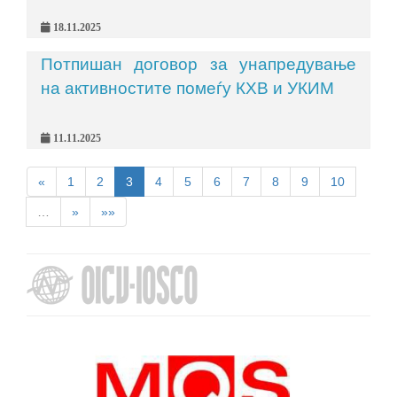
18.11.2025
Потпишан договор за унапредување
на активностите помеѓу КХВ и УКИМ
11.11.2025
«
1
2
3
4
5
6
7
8
9
10
…
»
»»