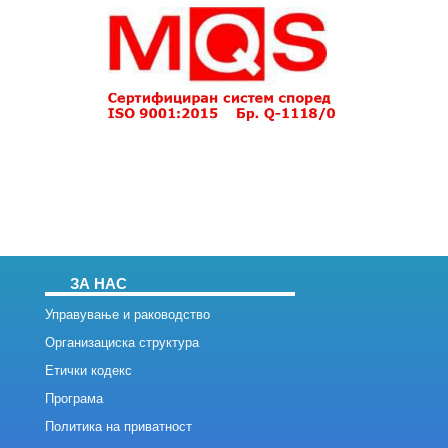
ЗА НАС
Управување и раководство
Организациска структура
Етички кодекс
Програма
Политика на приватност