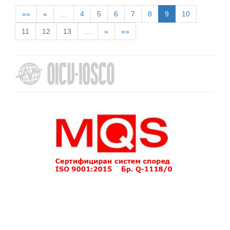
««
«
…
4
5
6
7
8
9
10
11
12
13
…
»
»»