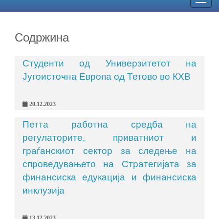
Togg
navig
Содржина
Студенти од Универзитетoт на
Југоисточна Европа од Тетово во КХВ
20.12.2023
Петта работна средба на
регулаторите, приватниот и
граѓанскиот сектор за следење на
спроведувањето на Стратегијата за
финансиска едукација и финансиска
инклузија
13.12.2023