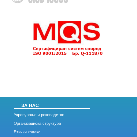
ЗА НАС
Управување и раководство
Организациска структура
Етички кодекс